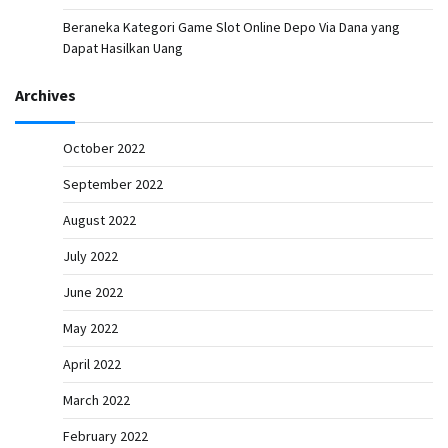
Beraneka Kategori Game Slot Online Depo Via Dana yang
Dapat Hasilkan Uang
Archives
October 2022
September 2022
August 2022
July 2022
June 2022
May 2022
April 2022
March 2022
February 2022