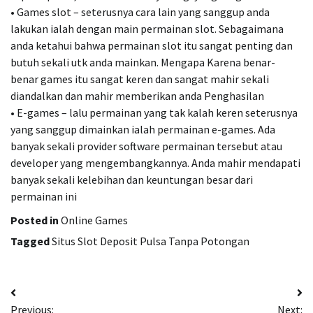
• Games slot – seterusnya cara lain yang sanggup anda
lakukan ialah dengan main permainan slot. Sebagaimana
anda ketahui bahwa permainan slot itu sangat penting dan
butuh sekali utk anda mainkan. Mengapa Karena benar-
benar games itu sangat keren dan sangat mahir sekali
diandalkan dan mahir memberikan anda Penghasilan
• E-games – lalu permainan yang tak kalah keren seterusnya
yang sanggup dimainkan ialah permainan e-games. Ada
banyak sekali provider software permainan tersebut atau
developer yang mengembangkannya. Anda mahir mendapati
banyak sekali kelebihan dan keuntungan besar dari
permainan ini
Posted in
Online Games
Tagged
Situs Slot Deposit Pulsa Tanpa Potongan
Post
Previous:
Next: