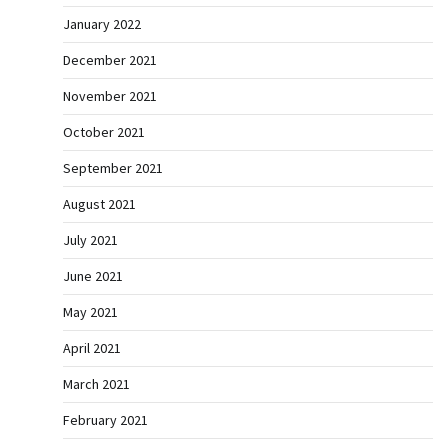
January 2022
December 2021
November 2021
October 2021
September 2021
August 2021
July 2021
June 2021
May 2021
April 2021
March 2021
February 2021