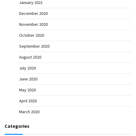
January 2021
December 2020
November 2020
October 2020
September 2020
August 2020
July 2020
June 2020
May 2020
April 2020
March 2020
Categories