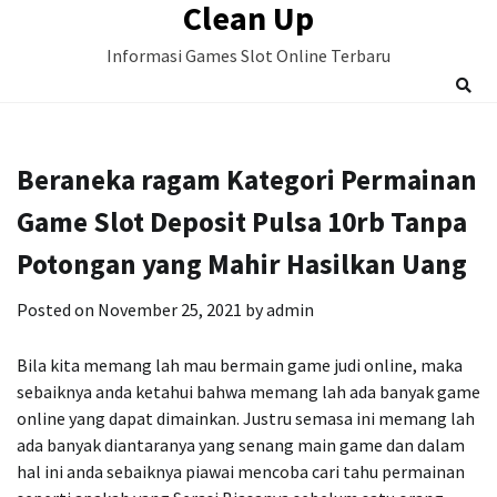
Clean Up
Skip
to
Informasi Games Slot Online Terbaru
content
Beraneka ragam Kategori Permainan
Game Slot Deposit Pulsa 10rb Tanpa
Potongan yang Mahir Hasilkan Uang
Posted on
November 25, 2021
by
admin
Bila kita memang lah mau bermain game judi online, maka
sebaiknya anda ketahui bahwa memang lah ada banyak game
online yang dapat dimainkan. Justru semasa ini memang lah
ada banyak diantaranya yang senang main game dan dalam
hal ini anda sebaiknya piawai mencoba cari tahu permainan