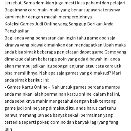
tersebut. Sama demikian juga mesti kita pahami dan pelajari
Bagaimana cara main-main yang benar supaya seterusnya
kami mahir dengan mudah memperolehnya.
Koleksi Games Judi Online yang Sanggup Berikan Anda
Penghasilan
Bagi anda yang penasaran dan ingin tahu game apa saja
kiranya yang piawai dimainkan dan mendapatkan Upah maka
anda bisa simak beberapa penjelasan dapat game Game yang
dimaksud dalam beberapa poin yang ada dibawah ini. anda
akan mampu jadikan itu sebagai anjuran atau tata cara utk
bisa memilihnya. Nah apa saja games yang dimaksud? Mari
anda simak berikut ini:
• Games Kartu Online – Nah untuk games perdana mampu
anda mainkan ialah permainan kartu online. dalam hal ini,
anda sebaiknya mahir mengetahui dengan baik tentang
game judi online yang dimaksud itu. anda harus cari tahu
bahwa memang lah ada banyak sekali permainan yang
tersedia seperti poker, domino dan banyak lagi yang Yang
lain