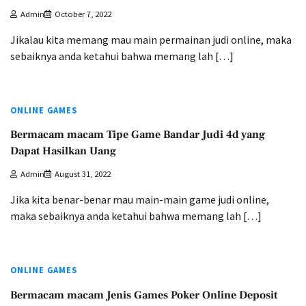
Admin
October 7, 2022
Jikalau kita memang mau main permainan judi online, maka
sebaiknya anda ketahui bahwa memang lah […]
ONLINE GAMES
Bermacam macam Tipe Game Bandar Judi 4d yang
Dapat Hasilkan Uang
Admin
August 31, 2022
Jika kita benar-benar mau main-main game judi online,
maka sebaiknya anda ketahui bahwa memang lah […]
ONLINE GAMES
Bermacam macam Jenis Games Poker Online Deposit