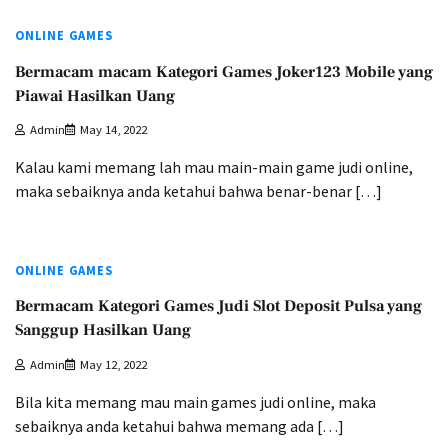
ONLINE GAMES
Bermacam macam Kategori Games Joker123 Mobile yang
Piawai Hasilkan Uang
Admin
May 14, 2022
Kalau kami memang lah mau main-main game judi online,
maka sebaiknya anda ketahui bahwa benar-benar […]
ONLINE GAMES
Bermacam Kategori Games Judi Slot Deposit Pulsa yang
Sanggup Hasilkan Uang
Admin
May 12, 2022
Bila kita memang mau main games judi online, maka
sebaiknya anda ketahui bahwa memang ada […]