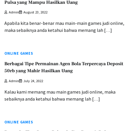
Pulsa yang Mampu Hasilkan Uang
Admin
August 23, 2022
Apabila kita benar-benar mau main-main games judi online,
maka sebaiknya anda ketahui bahwa memang lah […]
ONLINE GAMES
Berbagai Tipe Permainan Agen Bola Terpercaya Deposit
50rb yang Mahir Hasilkan Uang
Admin
July 24, 2022
Kalau kami memang mau main games judi online, maka
sebaiknya anda ketahui bahwa memang lah […]
ONLINE GAMES