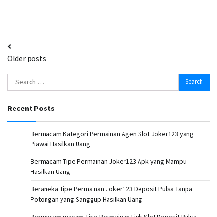
Posts
Older posts
navigation
Search
for:
Recent Posts
Bermacam Kategori Permainan Agen Slot Joker123 yang
Piawai Hasilkan Uang
Bermacam Tipe Permainan Joker123 Apk yang Mampu
Hasilkan Uang
Beraneka Tipe Permainan Joker123 Deposit Pulsa Tanpa
Potongan yang Sanggup Hasilkan Uang
Bermacam macam Tipe Permainan Link Slot Deposit Pulsa