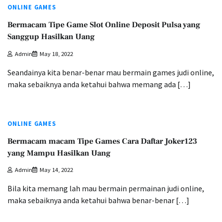
ONLINE GAMES
Bermacam Tipe Game Slot Online Deposit Pulsa yang
Sanggup Hasilkan Uang
Admin
May 18, 2022
Seandainya kita benar-benar mau bermain games judi online,
maka sebaiknya anda ketahui bahwa memang ada […]
ONLINE GAMES
Bermacam macam Tipe Games Cara Daftar Joker123
yang Mampu Hasilkan Uang
Admin
May 14, 2022
Bila kita memang lah mau bermain permainan judi online,
maka sebaiknya anda ketahui bahwa benar-benar […]