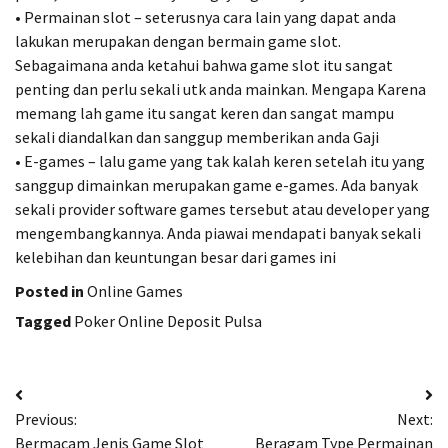
• Permainan slot – seterusnya cara lain yang dapat anda
lakukan merupakan dengan bermain game slot.
Sebagaimana anda ketahui bahwa game slot itu sangat
penting dan perlu sekali utk anda mainkan. Mengapa Karena
memang lah game itu sangat keren dan sangat mampu
sekali diandalkan dan sanggup memberikan anda Gaji
• E-games – lalu game yang tak kalah keren setelah itu yang
sanggup dimainkan merupakan game e-games. Ada banyak
sekali provider software games tersebut atau developer yang
mengembangkannya. Anda piawai mendapati banyak sekali
kelebihan dan keuntungan besar dari games ini
Posted in
Online Games
Tagged
Poker Online Deposit Pulsa
Post
Previous:
Next:
navigation
Bermacam Jenis Game Slot
Beragam Type Permainan