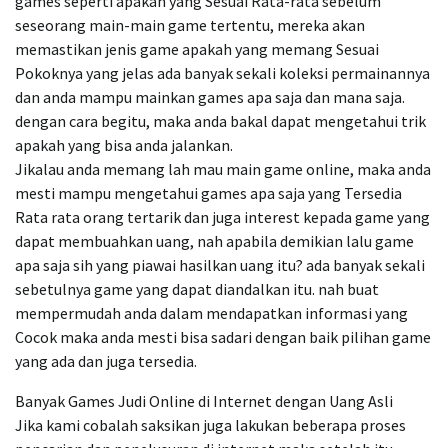
games seperti apakah yang Sesuai Rata-rata sebelum
seseorang main-main game tertentu, mereka akan
memastikan jenis game apakah yang memang Sesuai
Pokoknya yang jelas ada banyak sekali koleksi permainannya
dan anda mampu mainkan games apa saja dan mana saja.
dengan cara begitu, maka anda bakal dapat mengetahui trik
apakah yang bisa anda jalankan.
Jikalau anda memang lah mau main game online, maka anda
mesti mampu mengetahui games apa saja yang Tersedia
Rata rata orang tertarik dan juga interest kepada game yang
dapat membuahkan uang, nah apabila demikian lalu game
apa saja sih yang piawai hasilkan uang itu? ada banyak sekali
sebetulnya game yang dapat diandalkan itu. nah buat
mempermudah anda dalam mendapatkan informasi yang
Cocok maka anda mesti bisa sadari dengan baik pilihan game
yang ada dan juga tersedia.
Banyak Games Judi Online di Internet dengan Uang Asli
Jika kami cobalah saksikan juga lakukan beberapa proses