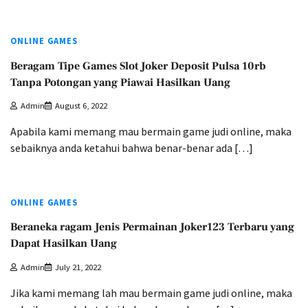
ONLINE GAMES
Beragam Tipe Games Slot Joker Deposit Pulsa 10rb
Tanpa Potongan yang Piawai Hasilkan Uang
Admin
August 6, 2022
Apabila kami memang mau bermain game judi online, maka
sebaiknya anda ketahui bahwa benar-benar ada […]
ONLINE GAMES
Beraneka ragam Jenis Permainan Joker123 Terbaru yang
Dapat Hasilkan Uang
Admin
July 21, 2022
Jika kami memang lah mau bermain game judi online, maka