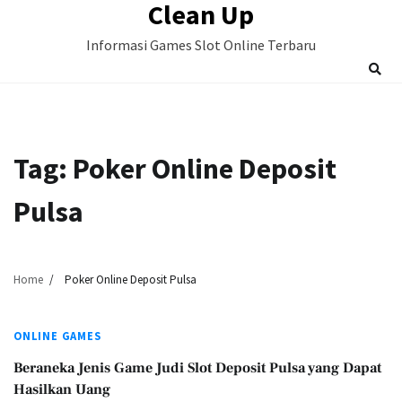
Clean Up
Skip
to
Informasi Games Slot Online Terbaru
content
Tag:
Poker Online Deposit
Pulsa
Home
Poker Online Deposit Pulsa
ONLINE GAMES
Beraneka Jenis Game Judi Slot Deposit Pulsa yang Dapat
Hasilkan Uang