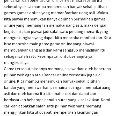
pencarian dan penelusuran di internet maka setelah itu
sebetulnya kita mampu menemukan banyak sekali pilihan
games games online yang memanfaatkan uang asli. Waktu
kita piawai menemukan banyak pilihan permainan games
online yang memang lah memakai uang asli, maka dengan
begitu ini akan piawai jadi salah satu peluang menarik yang
menguntungkan yang dapat kita mencoba manfaatkan. Kita
bisa mencoba main game game online yang piawai
membuahkan uang asli dan kami sanggup menjadikan itu
sebagai salah satu kesempatan untuk selanjutnya
mengikutinya.
Game tersebut biasanya memang ditawarkan oleh beberapa
pilihan web agen atau Bandar online termasuk juga judi
online. Kita mampu menemukan banyak sekali pilihan
bandar yang menawarkan permainan dengan memakai uang
asli dan oleh karena itu kita mahir cari dan dapatkan
berdasarkan beberapa penulis surat yang kita lakukan. Kami
cari dan dapatkan salah satu pilihan web yang memang
mengijinkan kita utk dapat memperoleh keuntungan