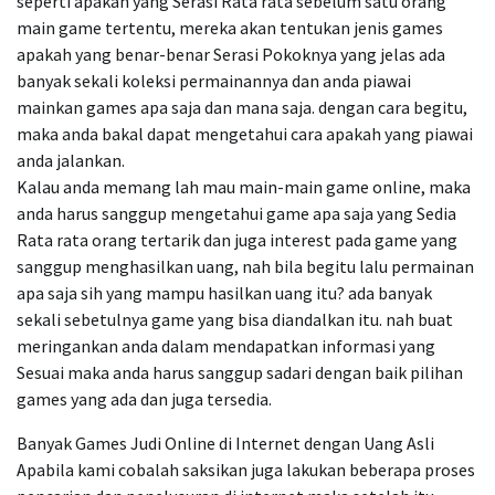
seperti apakah yang Serasi Rata rata sebelum satu orang
main game tertentu, mereka akan tentukan jenis games
apakah yang benar-benar Serasi Pokoknya yang jelas ada
banyak sekali koleksi permainannya dan anda piawai
mainkan games apa saja dan mana saja. dengan cara begitu,
maka anda bakal dapat mengetahui cara apakah yang piawai
anda jalankan.
Kalau anda memang lah mau main-main game online, maka
anda harus sanggup mengetahui game apa saja yang Sedia
Rata rata orang tertarik dan juga interest pada game yang
sanggup menghasilkan uang, nah bila begitu lalu permainan
apa saja sih yang mampu hasilkan uang itu? ada banyak
sekali sebetulnya game yang bisa diandalkan itu. nah buat
meringankan anda dalam mendapatkan informasi yang
Sesuai maka anda harus sanggup sadari dengan baik pilihan
games yang ada dan juga tersedia.
Banyak Games Judi Online di Internet dengan Uang Asli
Apabila kami cobalah saksikan juga lakukan beberapa proses