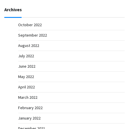
Archives
October 2022
September 2022
August 2022
July 2022
June 2022
May 2022
April 2022
March 2022
February 2022
January 2022
December 2021