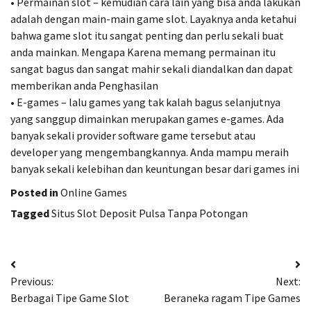
• Permainan slot – kemudian cara lain yang bisa anda lakukan
adalah dengan main-main game slot. Layaknya anda ketahui
bahwa game slot itu sangat penting dan perlu sekali buat
anda mainkan. Mengapa Karena memang permainan itu
sangat bagus dan sangat mahir sekali diandalkan dan dapat
memberikan anda Penghasilan
• E-games – lalu games yang tak kalah bagus selanjutnya
yang sanggup dimainkan merupakan games e-games. Ada
banyak sekali provider software game tersebut atau
developer yang mengembangkannya. Anda mampu meraih
banyak sekali kelebihan dan keuntungan besar dari games ini
Posted in
Online Games
Tagged
Situs Slot Deposit Pulsa Tanpa Potongan
Post
Previous:
Next:
navigation
Berbagai Tipe Game Slot
Beraneka ragam Tipe Games