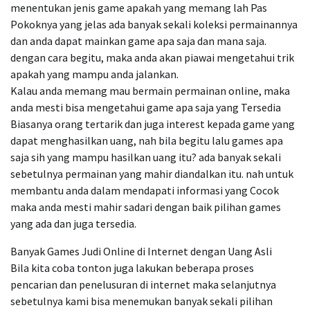
menentukan jenis game apakah yang memang lah Pas
Pokoknya yang jelas ada banyak sekali koleksi permainannya
dan anda dapat mainkan game apa saja dan mana saja.
dengan cara begitu, maka anda akan piawai mengetahui trik
apakah yang mampu anda jalankan.
Kalau anda memang mau bermain permainan online, maka
anda mesti bisa mengetahui game apa saja yang Tersedia
Biasanya orang tertarik dan juga interest kepada game yang
dapat menghasilkan uang, nah bila begitu lalu games apa
saja sih yang mampu hasilkan uang itu? ada banyak sekali
sebetulnya permainan yang mahir diandalkan itu. nah untuk
membantu anda dalam mendapati informasi yang Cocok
maka anda mesti mahir sadari dengan baik pilihan games
yang ada dan juga tersedia.
Banyak Games Judi Online di Internet dengan Uang Asli
Bila kita coba tonton juga lakukan beberapa proses
pencarian dan penelusuran di internet maka selanjutnya
sebetulnya kami bisa menemukan banyak sekali pilihan