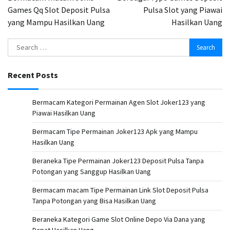
Games Qq Slot Deposit Pulsa
Pulsa Slot yang Piawai
yang Mampu Hasilkan Uang
Hasilkan Uang
Search
for:
Recent Posts
Bermacam Kategori Permainan Agen Slot Joker123 yang
Piawai Hasilkan Uang
Bermacam Tipe Permainan Joker123 Apk yang Mampu
Hasilkan Uang
Beraneka Tipe Permainan Joker123 Deposit Pulsa Tanpa
Potongan yang Sanggup Hasilkan Uang
Bermacam macam Tipe Permainan Link Slot Deposit Pulsa
Tanpa Potongan yang Bisa Hasilkan Uang
Beraneka Kategori Game Slot Online Depo Via Dana yang