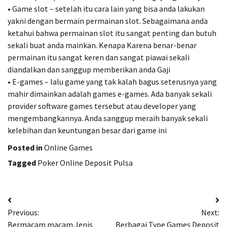
• Game slot – setelah itu cara lain yang bisa anda lakukan
yakni dengan bermain permainan slot. Sebagaimana anda
ketahui bahwa permainan slot itu sangat penting dan butuh
sekali buat anda mainkan. Kenapa Karena benar-benar
permainan itu sangat keren dan sangat piawai sekali
diandalkan dan sanggup memberikan anda Gaji
• E-games – lalu game yang tak kalah bagus seterusnya yang
mahir dimainkan adalah games e-games. Ada banyak sekali
provider software games tersebut atau developer yang
mengembangkannya. Anda sanggup meraih banyak sekali
kelebihan dan keuntungan besar dari game ini
Posted in
Online Games
Tagged
Poker Online Deposit Pulsa
Post
Previous:
Next:
navigation
Bermacam macam Jenis
Berbagai Type Games Deposit