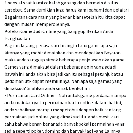
finansial saat kami cobalah gabung dan bermain di situs
tersebut. Sama demikian juga harus kami pahami dan pelajari
Bagaimana cara main yang benar biar setelah itu kita dapat
dengan mudah memperolehnya.
Koleksi Game Judi Online yang Sanggup Berikan Anda
Penghasilan
Bagi anda yang penasaran dan ingin tahu game apa saja
kiranya yang mahir dimainkan dan mendapatkan Bayaran
maka anda sanggup simak beberapa penjelasan akan game
Games yang dimaksud dalam beberapa poin yang ada di
bawah ini. anda akan bisa jadikan itu sebagai petunjuk atau
pedoman utk dapat memilihnya. Nah apa saja games yang
dimaksud? Silahkan anda simak berikut ini:
• Permainan Card Online – Nah untuk game perdana mampu
anda mainkan yaitu permainan kartu online. dalam hal ini,
anda sebaiknya mampu mengetahui dengan baik tentang
permainan judi online yang dimaksud itu. anda mesti cari
tahu bahwa benar-benar ada banyak sekali permainan yang
sedia seperti poker, domino dan banyak lagi yang Lainnya