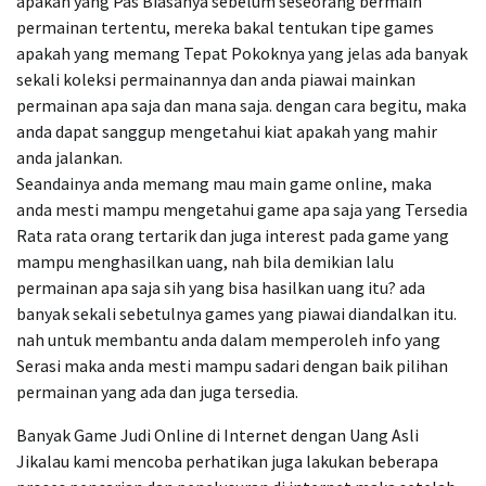
apakah yang Pas Biasanya sebelum seseorang bermain
permainan tertentu, mereka bakal tentukan tipe games
apakah yang memang Tepat Pokoknya yang jelas ada banyak
sekali koleksi permainannya dan anda piawai mainkan
permainan apa saja dan mana saja. dengan cara begitu, maka
anda dapat sanggup mengetahui kiat apakah yang mahir
anda jalankan.
Seandainya anda memang mau main game online, maka
anda mesti mampu mengetahui game apa saja yang Tersedia
Rata rata orang tertarik dan juga interest pada game yang
mampu menghasilkan uang, nah bila demikian lalu
permainan apa saja sih yang bisa hasilkan uang itu? ada
banyak sekali sebetulnya games yang piawai diandalkan itu.
nah untuk membantu anda dalam memperoleh info yang
Serasi maka anda mesti mampu sadari dengan baik pilihan
permainan yang ada dan juga tersedia.
Banyak Game Judi Online di Internet dengan Uang Asli
Jikalau kami mencoba perhatikan juga lakukan beberapa