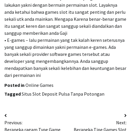
lakukan yakni dengan bermain permainan slot. Layaknya
anda ketahui bahwa games slot itu sangat penting dan perlu
sekali utk anda mainkan. Mengapa Karena benar-benar game
itu sangat keren dan sangat sanggup sekali diandalkan dan
sanggup memberikan anda Gaji
• E-games – lalu permainan yang tak kalah keren seterusnya
yang sanggup dimainkan yakni permainan e-games. Ada
banyak sekali provider software games tersebut atau
developer yang mengembangkannya. Anda sanggup
mendapatkan banyak sekali kelebihan dan keuntungan besar
dari permainan ini
Posted in
Online Games
Tagged
Situs Slot Deposit Pulsa Tanpa Potongan
Post
Previous:
Next:
navigation
Beraneka ragam Type Game
Beraneka Tipe Games Slot