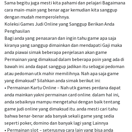
Sama begitu juga mesti kita pahami dan pelajari Bagaimana
cara main-main yang benar agar kemudian kita sanggup
dengan mudah memperolehnya.
Koleksi Games Judi Online yang Sanggup Berikan Anda
Penghasilan
Bagi anda yang penasaran dan ingin tahu game apa saja
kiranya yang sanggup dimainkan dan mendapati Gaji maka
anda piawai simak beberapa penjelasan akan game
Permainan yang dimaksud dalam beberapa poin yang ada di
bawah ini. anda dapat sanggup jadikan itu sebagai pedoman
atau pedoman utk mahir memilihnya. Nah apa saja game
yang dimaksud? Silahkan anda simak berikut ini:
• Permainan Kartu Online – Nah utk games perdana dapat
anda mainkan yakni permainan card online. dalam hal ini,
anda sebaiknya mampu mengetahui dengan baik tentang
game judi online yang dimaksud itu. anda mesti cari tahu
bahwa benar-benar ada banyak sekali game yang sedia
seperti poker, domino dan banyak lagi yang Lainnya
• Permainan slot – seterusnya cara lain yang bisa anda