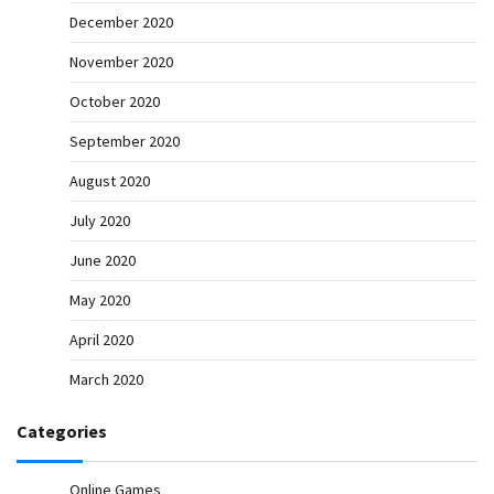
December 2020
November 2020
October 2020
September 2020
August 2020
July 2020
June 2020
May 2020
April 2020
March 2020
Categories
Online Games