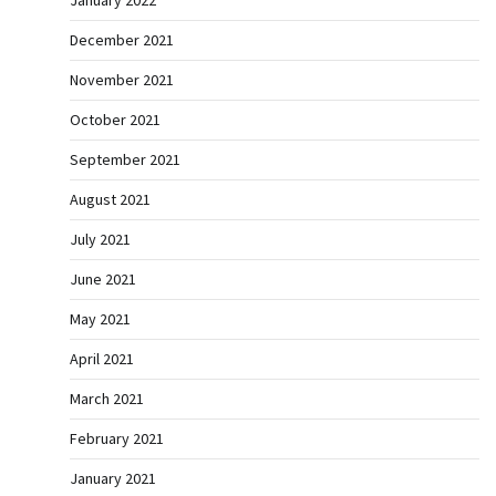
January 2022
December 2021
November 2021
October 2021
September 2021
August 2021
July 2021
June 2021
May 2021
April 2021
March 2021
February 2021
January 2021