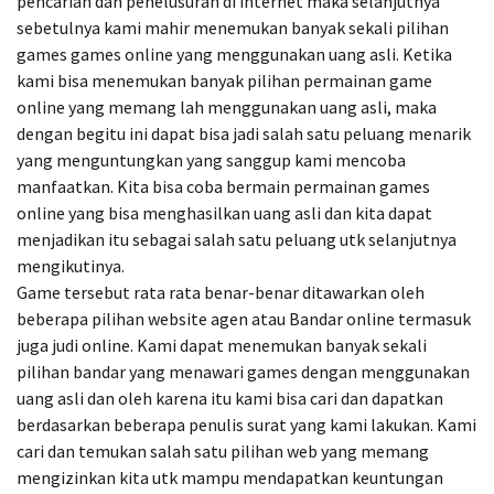
pencarian dan penelusuran di internet maka selanjutnya
sebetulnya kami mahir menemukan banyak sekali pilihan
games games online yang menggunakan uang asli. Ketika
kami bisa menemukan banyak pilihan permainan game
online yang memang lah menggunakan uang asli, maka
dengan begitu ini dapat bisa jadi salah satu peluang menarik
yang menguntungkan yang sanggup kami mencoba
manfaatkan. Kita bisa coba bermain permainan games
online yang bisa menghasilkan uang asli dan kita dapat
menjadikan itu sebagai salah satu peluang utk selanjutnya
mengikutinya.
Game tersebut rata rata benar-benar ditawarkan oleh
beberapa pilihan website agen atau Bandar online termasuk
juga judi online. Kami dapat menemukan banyak sekali
pilihan bandar yang menawari games dengan menggunakan
uang asli dan oleh karena itu kami bisa cari dan dapatkan
berdasarkan beberapa penulis surat yang kami lakukan. Kami
cari dan temukan salah satu pilihan web yang memang
mengizinkan kita utk mampu mendapatkan keuntungan