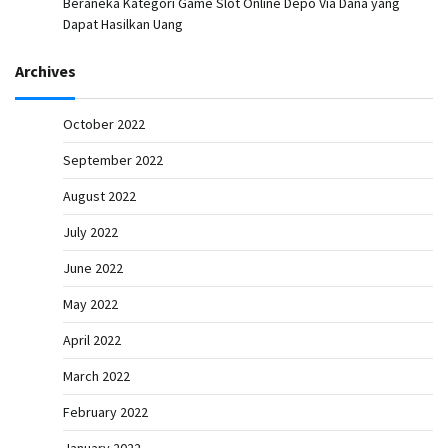
Beraneka Kategori Game Slot Online Depo Via Dana yang
Dapat Hasilkan Uang
Archives
October 2022
September 2022
August 2022
July 2022
June 2022
May 2022
April 2022
March 2022
February 2022