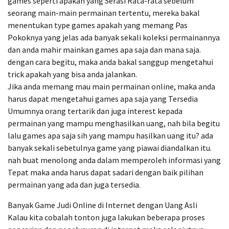
games seperti apakah yang Serasi Rata-rata sebelum
seorang main-main permainan tertentu, mereka bakal
menentukan type games apakah yang memang Pas
Pokoknya yang jelas ada banyak sekali koleksi permainannya
dan anda mahir mainkan games apa saja dan mana saja.
dengan cara begitu, maka anda bakal sanggup mengetahui
trick apakah yang bisa anda jalankan.
Jika anda memang mau main permainan online, maka anda
harus dapat mengetahui games apa saja yang Tersedia
Umumnya orang tertarik dan juga interest kepada
permainan yang mampu menghasilkan uang, nah bila begitu
lalu games apa saja sih yang mampu hasilkan uang itu? ada
banyak sekali sebetulnya game yang piawai diandalkan itu.
nah buat menolong anda dalam memperoleh informasi yang
Tepat maka anda harus dapat sadari dengan baik pilihan
permainan yang ada dan juga tersedia.
Banyak Game Judi Online di Internet dengan Uang Asli
Kalau kita cobalah tonton juga lakukan beberapa proses