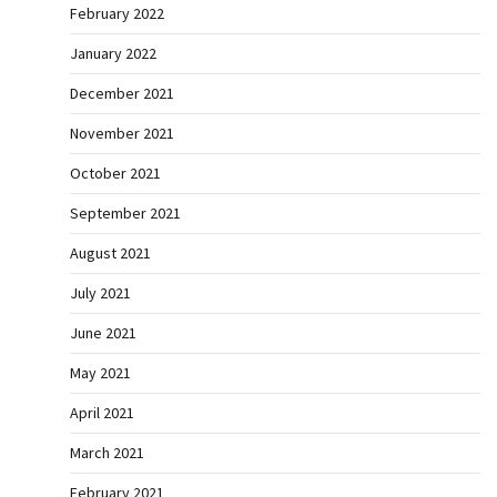
February 2022
January 2022
December 2021
November 2021
October 2021
September 2021
August 2021
July 2021
June 2021
May 2021
April 2021
March 2021
February 2021