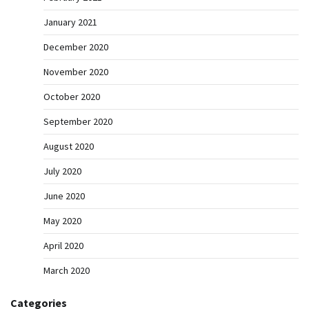
January 2021
December 2020
November 2020
October 2020
September 2020
August 2020
July 2020
June 2020
May 2020
April 2020
March 2020
Categories