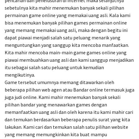
pencarian dan penelusuran di internet maka selanjutnya
sebetulnya kita mahir menemukan banyak sekali pilihan
permainan game online yang memakai uang asli. Kala kami
bisa menemukan banyak pilihan games permainan online
yang memang memakai uang asli, maka dengan begitu ini
dapat piawai menjadi salah satu peluang menarik yang
menguntungkan yang sanggup kita mencoba manfaatkan.
Kita mahir mencoba main-main game games online yang
piawai membuahkan uang asli dan kami sanggup menjadikan
itu sebagai salah satu peluang untuk kemudian
mengikutinya.
Game tersebut umumnya memang ditawarkan oleh
beberapa pilihan web agen atau Bandar online termasuk juga
juga judi online. Kami mahir menemukan banyak sekali
pilihan bandar yang menawarkan games dengan
memanfaatkan uang asli dan oleh karena itu kami mahir cari
dan temukan berdasarkan beberapa penulis surat yang kita
lakukan. Kami cari dan temukan salah satu pilihan website
yang memang memungkinkan kita buat mampu