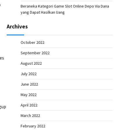
a
Beraneka Kategori Game Slot Online Depo Via Dana
yang Dapat Hasilkan Uang
Archives
October 2022
September 2022
es
August 2022
July 2022
June 2022
May 2022
April 2022
gup
March 2022
February 2022