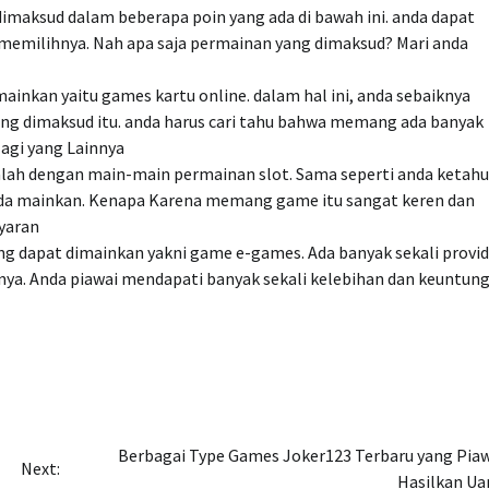
maksud dalam beberapa poin yang ada di bawah ini. anda dapat
 memilihnya. Nah apa saja permainan yang dimaksud? Mari anda
inkan yaitu games kartu online. dalam hal ini, anda sebaiknya
ng dimaksud itu. anda harus cari tahu bahwa memang ada banyak
lagi yang Lainnya
alah dengan main-main permainan slot. Sama seperti anda ketahu
anda mainkan. Kenapa Karena memang game itu sangat keren dan
yaran
ang dapat dimainkan yakni game e-games. Ada banyak sekali provid
a. Anda piawai mendapati banyak sekali kelebihan dan keuntun
Berbagai Type Games Joker123 Terbaru yang Pia
Next:
Hasilkan Ua