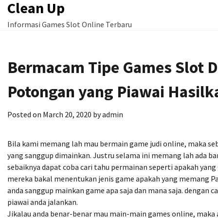
Clean Up
Skip
to
Informasi Games Slot Online Terbaru
content
Bermacam Tipe Games Slot De
Potongan yang Piawai Hasil
Posted on
March 20, 2020
by
admin
Bila kami memang lah mau bermain game judi online, maka se
yang sanggup dimainkan. Justru selama ini memang lah ada ba
sebaiknya dapat coba cari tahu permainan seperti apakah yan
mereka bakal menentukan jenis game apakah yang memang Pas 
anda sanggup mainkan game apa saja dan mana saja. dengan c
piawai anda jalankan.
Jikalau anda benar-benar mau main-main games online, maka a