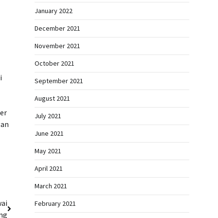
January 2022
December 2021
November 2021
October 2021
i
September 2021
August 2021
er
July 2021
gan
June 2021
May 2021
April 2021
March 2021
wai
February 2021
ng