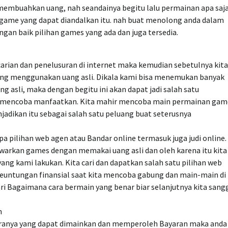
membuahkan uang, nah seandainya begitu lalu permainan apa saj
a game yang dapat diandalkan itu. nah buat menolong anda dalam
gan baik pilihan games yang ada dan juga tersedia.
arian dan penelusuran di internet maka kemudian sebetulnya kita
ang menggunakan uang asli. Dikala kami bisa menemukan banyak
 asli, maka dengan begitu ini akan dapat jadi salah satu
mencoba manfaatkan. Kita mahir mencoba main permainan gam
adikan itu sebagai salah satu peluang buat seterusnya
 pilihan web agen atau Bandar online termasuk juga judi online.
arkan games dengan memakai uang asli dan oleh karena itu kita
ng kami lakukan. Kita cari dan dapatkan salah satu pilihan web
untungan finansial saat kita mencoba gabung dan main-main di
ari Bagaimana cara bermain yang benar biar selanjutnya kita sang
n
kiranya yang dapat dimainkan dan memperoleh Bayaran maka anda