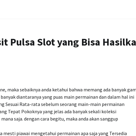
 Pulsa Slot yang Bisa Hasilk
ine, maka sebaiknya anda ketahui bahwa memang ada banyak ga
a banyak diantaranya yang puas main permainan dan dalam hal ini
ang Sesuai Rata-rata sebelum seorang main-main permainan
g Tepat Pokoknya yang jelas ada banyak sekali koleksi
 mana saja. dengan cara begitu, maka anda akan sanggup
 mesti piawai mengetahui permainan apa saja yang Tersedia