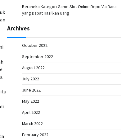
Beraneka Kategori Game Slot Online Depo Via Dana
tuk
yang Dapat Hasilkan Uang
dan
Archives
October 2022
mi
September 2022
ah
August 2022
ne
a.
July 2022
June 2022
itu
May 2022
di
April 2022
March 2022
February 2022
da