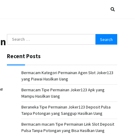
Search
an
for:
Recent Posts
Bermacam Kategori Permainan Agen Slot Joker123
yang Piawai Hasilkan Uang
me
Bermacam Tipe Permainan Joker123 Apk yang
Mampu Hasilkan Uang
Beraneka Tipe Permainan Joker123 Deposit Pulsa
Tanpa Potongan yang Sanggup Hasilkan Uang
Bermacam macam Tipe Permainan Link Slot Deposit
Pulsa Tanpa Potongan yang Bisa Hasilkan Uang