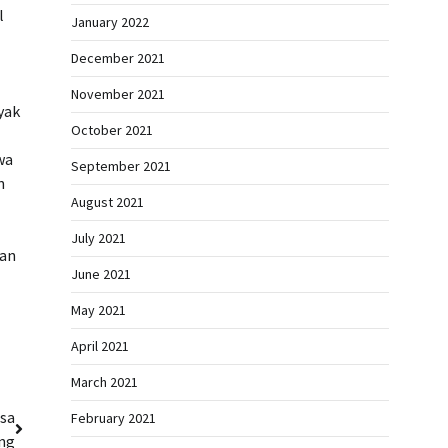
l
January 2022
December 2021
November 2021
yak
October 2021
wa
September 2021
n
August 2021
July 2021
dan
June 2021
May 2021
April 2021
March 2021
isa
February 2021
ng