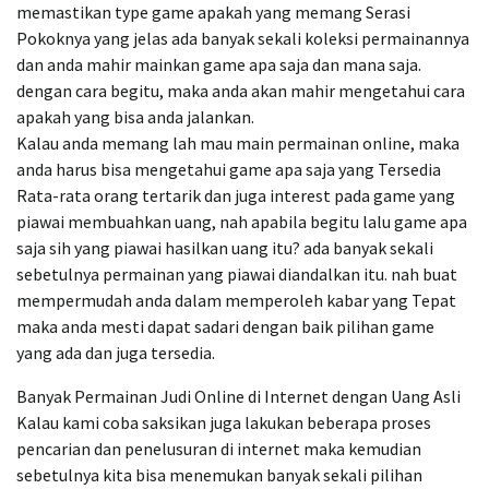
memastikan type game apakah yang memang Serasi
Pokoknya yang jelas ada banyak sekali koleksi permainannya
dan anda mahir mainkan game apa saja dan mana saja.
dengan cara begitu, maka anda akan mahir mengetahui cara
apakah yang bisa anda jalankan.
Kalau anda memang lah mau main permainan online, maka
anda harus bisa mengetahui game apa saja yang Tersedia
Rata-rata orang tertarik dan juga interest pada game yang
piawai membuahkan uang, nah apabila begitu lalu game apa
saja sih yang piawai hasilkan uang itu? ada banyak sekali
sebetulnya permainan yang piawai diandalkan itu. nah buat
mempermudah anda dalam memperoleh kabar yang Tepat
maka anda mesti dapat sadari dengan baik pilihan game
yang ada dan juga tersedia.
Banyak Permainan Judi Online di Internet dengan Uang Asli
Kalau kami coba saksikan juga lakukan beberapa proses
pencarian dan penelusuran di internet maka kemudian
sebetulnya kita bisa menemukan banyak sekali pilihan