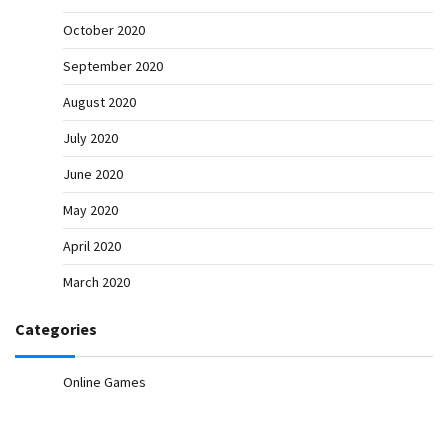
October 2020
September 2020
August 2020
July 2020
June 2020
May 2020
April 2020
March 2020
Categories
Online Games