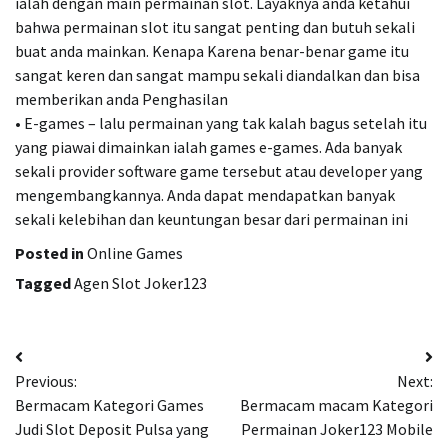
ialah dengan main permainan slot. Layaknya anda ketahui
bahwa permainan slot itu sangat penting dan butuh sekali
buat anda mainkan. Kenapa Karena benar-benar game itu
sangat keren dan sangat mampu sekali diandalkan dan bisa
memberikan anda Penghasilan
• E-games – lalu permainan yang tak kalah bagus setelah itu
yang piawai dimainkan ialah games e-games. Ada banyak
sekali provider software game tersebut atau developer yang
mengembangkannya. Anda dapat mendapatkan banyak
sekali kelebihan dan keuntungan besar dari permainan ini
Posted in
Online Games
Tagged
Agen Slot Joker123
Post
Previous:
Next:
navigation
Bermacam Kategori Games
Bermacam macam Kategori
Judi Slot Deposit Pulsa yang
Permainan Joker123 Mobile