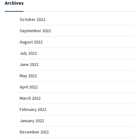
Archives
October 2022
September 2022
August 2022
July 2022
June 2022
May 2022
April 2022
March 2022
February 2022
January 2022
December 2021