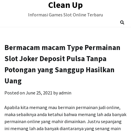
Clean Up
Skip
to
Informasi Games Slot Online Terbaru
content
Bermacam macam Type Permainan
Slot Joker Deposit Pulsa Tanpa
Potongan yang Sanggup Hasilkan
Uang
Posted on
June 25, 2021
by
admin
Apabila kita memang mau bermain permainan judi online,
maka sebaiknya anda ketahui bahwa memang lah ada banyak
permainan online yang mahir dimainkan. Justru sepanjang
ini memang lah ada banyak diantaranya yang senang main