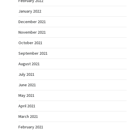
February 2022
January 2022
December 2021
November 2021
October 2021
September 2021
August 2021
July 2021
June 2021
May 2021
April 2021
March 2021
February 2021