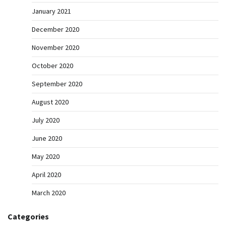
January 2021
December 2020
November 2020
October 2020
September 2020
August 2020
July 2020
June 2020
May 2020
April 2020
March 2020
Categories