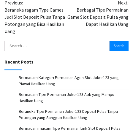
Previous:
Next:
navigation
Beraneka ragam Type Games
Berbagai Tipe Permainan
Judi Slot Deposit Pulsa Tanpa
Game Slot Deposit Pulsa yang
Potongan yang Bisa Hasilkan
Dapat Hasilkan Uang
Uang
Search
for:
Recent Posts
Bermacam Kategori Permainan Agen Slot Joker123 yang
Piawai Hasilkan Uang
Bermacam Tipe Permainan Joker123 Apk yang Mampu
Hasilkan Uang
Beraneka Tipe Permainan Joker123 Deposit Pulsa Tanpa
Potongan yang Sanggup Hasilkan Uang
Bermacam macam Tipe Permainan Link Slot Deposit Pulsa