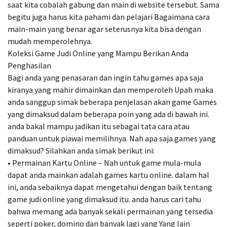
saat kita cobalah gabung dan main di website tersebut. Sama
begitu juga harus kita pahami dan pelajari Bagaimana cara
main-main yang benar agar seterusnya kita bisa dengan
mudah memperolehnya.
Koleksi Game Judi Online yang Mampu Berikan Anda
Penghasilan
Bagi anda yang penasaran dan ingin tahu games apa saja
kiranya yang mahir dimainkan dan memperoleh Upah maka
anda sanggup simak beberapa penjelasan akan game Games
yang dimaksud dalam beberapa poin yang ada di bawah ini.
anda bakal mampu jadikan itu sebagai tata cara atau
panduan untuk piawai memilihnya. Nah apa saja games yang
dimaksud? Silahkan anda simak berikut ini:
• Permainan Kartu Online – Nah untuk game mula-mula
dapat anda mainkan adalah games kartu online. dalam hal
ini, anda sebaiknya dapat mengetahui dengan baik tentang
game judi online yang dimaksud itu. anda harus cari tahu
bahwa memang ada banyak sekali permainan yang tersedia
seperti poker, domino dan banyak lagi yang Yang lain