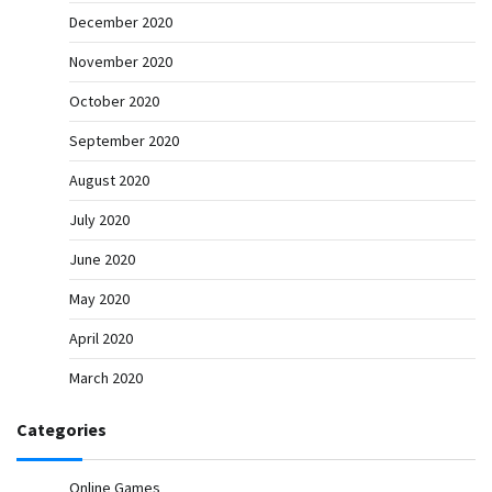
December 2020
November 2020
October 2020
September 2020
August 2020
July 2020
June 2020
May 2020
April 2020
March 2020
Categories
Online Games