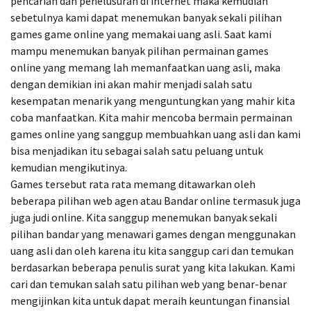
pencarian dan penelusuran di internet maka kemudian
sebetulnya kami dapat menemukan banyak sekali pilihan
games game online yang memakai uang asli. Saat kami
mampu menemukan banyak pilihan permainan games
online yang memang lah memanfaatkan uang asli, maka
dengan demikian ini akan mahir menjadi salah satu
kesempatan menarik yang menguntungkan yang mahir kita
coba manfaatkan. Kita mahir mencoba bermain permainan
games online yang sanggup membuahkan uang asli dan kami
bisa menjadikan itu sebagai salah satu peluang untuk
kemudian mengikutinya.
Games tersebut rata rata memang ditawarkan oleh
beberapa pilihan web agen atau Bandar online termasuk juga
juga judi online. Kita sanggup menemukan banyak sekali
pilihan bandar yang menawari games dengan menggunakan
uang asli dan oleh karena itu kita sanggup cari dan temukan
berdasarkan beberapa penulis surat yang kita lakukan. Kami
cari dan temukan salah satu pilihan web yang benar-benar
mengijinkan kita untuk dapat meraih keuntungan finansial