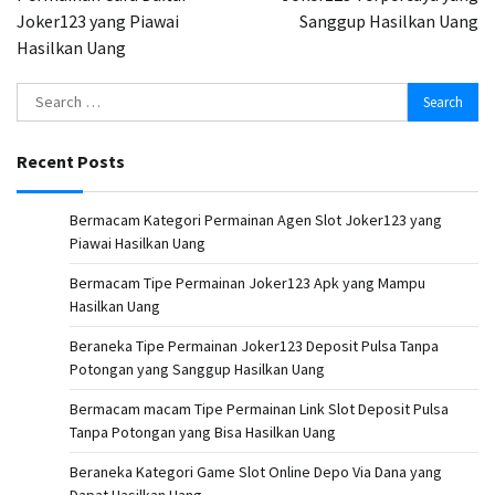
Joker123 yang Piawai
Sanggup Hasilkan Uang
Hasilkan Uang
Search
for:
Recent Posts
Bermacam Kategori Permainan Agen Slot Joker123 yang
Piawai Hasilkan Uang
Bermacam Tipe Permainan Joker123 Apk yang Mampu
Hasilkan Uang
Beraneka Tipe Permainan Joker123 Deposit Pulsa Tanpa
Potongan yang Sanggup Hasilkan Uang
Bermacam macam Tipe Permainan Link Slot Deposit Pulsa
Tanpa Potongan yang Bisa Hasilkan Uang
Beraneka Kategori Game Slot Online Depo Via Dana yang