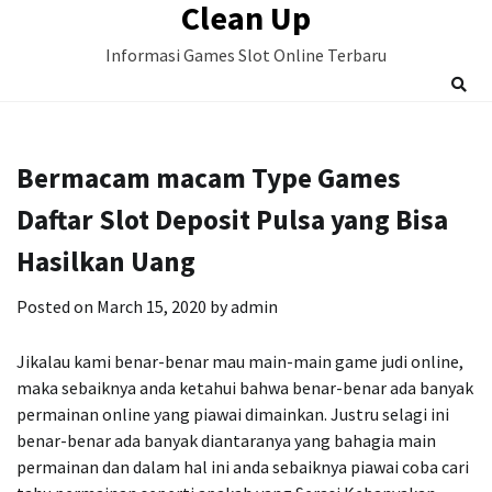
Clean Up
Skip
to
Informasi Games Slot Online Terbaru
content
Bermacam macam Type Games
Daftar Slot Deposit Pulsa yang Bisa
Hasilkan Uang
Posted on
March 15, 2020
by
admin
Jikalau kami benar-benar mau main-main game judi online,
maka sebaiknya anda ketahui bahwa benar-benar ada banyak
permainan online yang piawai dimainkan. Justru selagi ini
benar-benar ada banyak diantaranya yang bahagia main
permainan dan dalam hal ini anda sebaiknya piawai coba cari