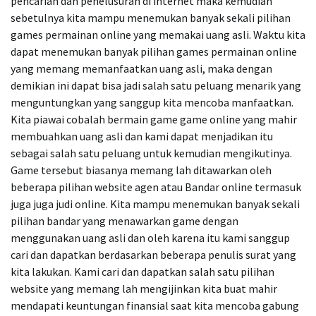
pencarian dan penelusuran di internet maka kemudian
sebetulnya kita mampu menemukan banyak sekali pilihan
games permainan online yang memakai uang asli. Waktu kita
dapat menemukan banyak pilihan games permainan online
yang memang memanfaatkan uang asli, maka dengan
demikian ini dapat bisa jadi salah satu peluang menarik yang
menguntungkan yang sanggup kita mencoba manfaatkan.
Kita piawai cobalah bermain game game online yang mahir
membuahkan uang asli dan kami dapat menjadikan itu
sebagai salah satu peluang untuk kemudian mengikutinya.
Game tersebut biasanya memang lah ditawarkan oleh
beberapa pilihan website agen atau Bandar online termasuk
juga juga judi online. Kita mampu menemukan banyak sekali
pilihan bandar yang menawarkan game dengan
menggunakan uang asli dan oleh karena itu kami sanggup
cari dan dapatkan berdasarkan beberapa penulis surat yang
kita lakukan. Kami cari dan dapatkan salah satu pilihan
website yang memang lah mengijinkan kita buat mahir
mendapati keuntungan finansial saat kita mencoba gabung