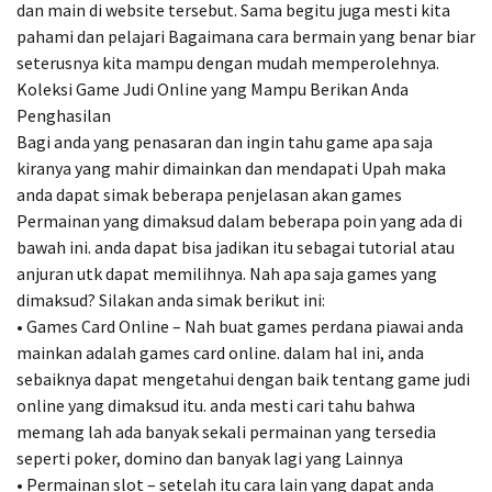
dan main di website tersebut. Sama begitu juga mesti kita
pahami dan pelajari Bagaimana cara bermain yang benar biar
seterusnya kita mampu dengan mudah memperolehnya.
Koleksi Game Judi Online yang Mampu Berikan Anda
Penghasilan
Bagi anda yang penasaran dan ingin tahu game apa saja
kiranya yang mahir dimainkan dan mendapati Upah maka
anda dapat simak beberapa penjelasan akan games
Permainan yang dimaksud dalam beberapa poin yang ada di
bawah ini. anda dapat bisa jadikan itu sebagai tutorial atau
anjuran utk dapat memilihnya. Nah apa saja games yang
dimaksud? Silakan anda simak berikut ini:
• Games Card Online – Nah buat games perdana piawai anda
mainkan adalah games card online. dalam hal ini, anda
sebaiknya dapat mengetahui dengan baik tentang game judi
online yang dimaksud itu. anda mesti cari tahu bahwa
memang lah ada banyak sekali permainan yang tersedia
seperti poker, domino dan banyak lagi yang Lainnya
• Permainan slot – setelah itu cara lain yang dapat anda