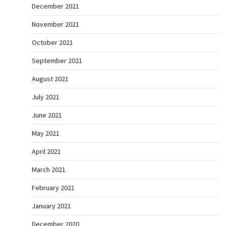
December 2021
November 2021
October 2021
September 2021
August 2021
July 2021
June 2021
May 2021
April 2021
March 2021
February 2021
January 2021
December 2020