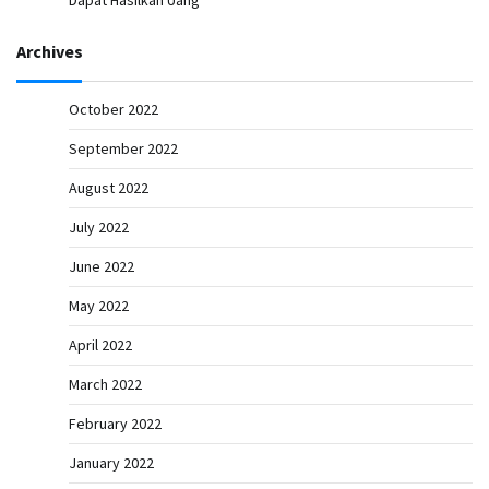
Dapat Hasilkan Uang
Archives
October 2022
September 2022
August 2022
July 2022
June 2022
May 2022
April 2022
March 2022
February 2022
January 2022