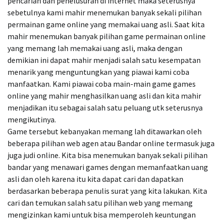
pencarian dan penelusuran di internet maka seterusnya
sebetulnya kami mahir menemukan banyak sekali pilihan
permainan game online yang memakai uang asli. Saat kita
mahir menemukan banyak pilihan game permainan online
yang memang lah memakai uang asli, maka dengan
demikian ini dapat mahir menjadi salah satu kesempatan
menarik yang menguntungkan yang piawai kami coba
manfaatkan. Kami piawai coba main-main game games
online yang mahir menghasilkan uang asli dan kita mahir
menjadikan itu sebagai salah satu peluang utk seterusnya
mengikutinya.
Game tersebut kebanyakan memang lah ditawarkan oleh
beberapa pilihan web agen atau Bandar online termasuk juga
juga judi online. Kita bisa menemukan banyak sekali pilihan
bandar yang menawari games dengan memanfaatkan uang
asli dan oleh karena itu kita dapat cari dan dapatkan
berdasarkan beberapa penulis surat yang kita lakukan. Kita
cari dan temukan salah satu pilihan web yang memang
mengizinkan kami untuk bisa memperoleh keuntungan