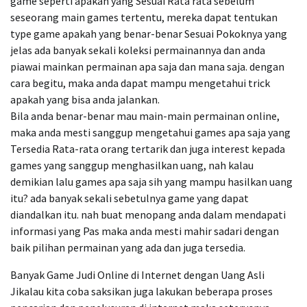
game seperti apakah yang Sesuai Rata rata sebelum
seseorang main games tertentu, mereka dapat tentukan
type game apakah yang benar-benar Sesuai Pokoknya yang
jelas ada banyak sekali koleksi permainannya dan anda
piawai mainkan permainan apa saja dan mana saja. dengan
cara begitu, maka anda dapat mampu mengetahui trick
apakah yang bisa anda jalankan.
Bila anda benar-benar mau main-main permainan online,
maka anda mesti sanggup mengetahui games apa saja yang
Tersedia Rata-rata orang tertarik dan juga interest kepada
games yang sanggup menghasilkan uang, nah kalau
demikian lalu games apa saja sih yang mampu hasilkan uang
itu? ada banyak sekali sebetulnya game yang dapat
diandalkan itu. nah buat menopang anda dalam mendapati
informasi yang Pas maka anda mesti mahir sadari dengan
baik pilihan permainan yang ada dan juga tersedia.
Banyak Game Judi Online di Internet dengan Uang Asli
Jikalau kita coba saksikan juga lakukan beberapa proses