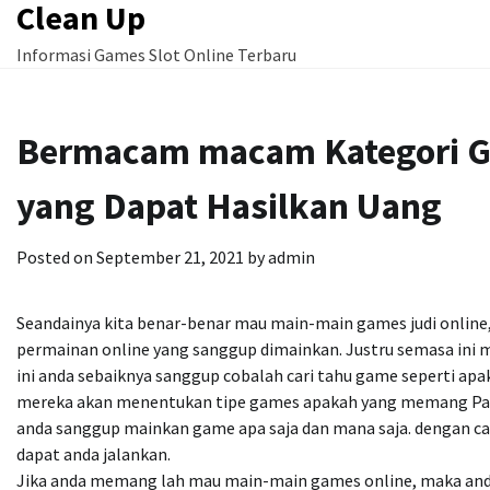
Clean Up
Skip
to
Informasi Games Slot Online Terbaru
content
Bermacam macam Kategori Ga
yang Dapat Hasilkan Uang
Posted on
September 21, 2021
by
admin
Seandainya kita benar-benar mau main-main games judi onlin
permainan online yang sanggup dimainkan. Justru semasa ini
ini anda sebaiknya sanggup cobalah cari tahu game seperti ap
mereka akan menentukan tipe games apakah yang memang Pas P
anda sanggup mainkan game apa saja dan mana saja. dengan ca
dapat anda jalankan.
Jika anda memang lah mau main-main games online, maka and