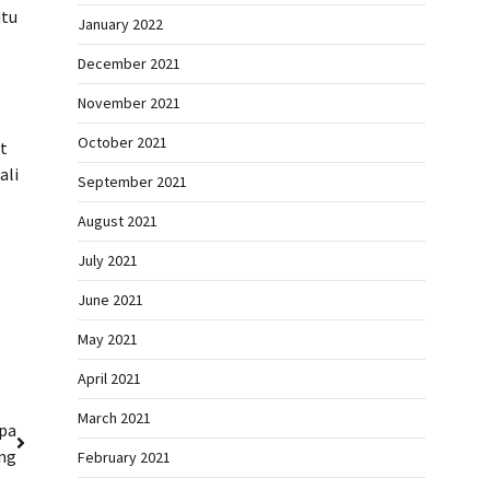
itu
January 2022
December 2021
November 2021
October 2021
ot
ali
September 2021
August 2021
July 2021
June 2021
May 2021
April 2021
March 2021
npa
ng
February 2021