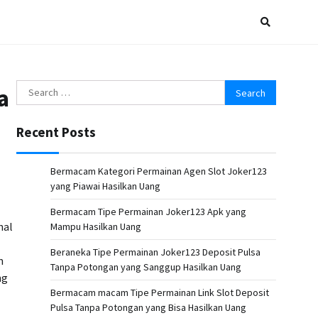
Search
a
for:
Recent Posts
Bermacam Kategori Permainan Agen Slot Joker123
yang Piawai Hasilkan Uang
Bermacam Tipe Permainan Joker123 Apk yang
hal
Mampu Hasilkan Uang
Beraneka Tipe Permainan Joker123 Deposit Pulsa
n
Tanpa Potongan yang Sanggup Hasilkan Uang
ng
Bermacam macam Tipe Permainan Link Slot Deposit
Pulsa Tanpa Potongan yang Bisa Hasilkan Uang