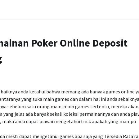
inan Poker Online Deposit
g
ebaiknya anda ketahui bahwa memang ada banyak games online y
antaranya yang suka main games dan dalam hal ini anda sebaikny
nya sebelum satu orang main-main games tertentu, mereka akan
ang jelas ada banyak sekali koleksi permainannya dan anda pia
u, maka anda dapat piawai mengetahui trick apakah yang mampu
a mesti dapat mengetahui games apa saja yang Tersedia Rata ra