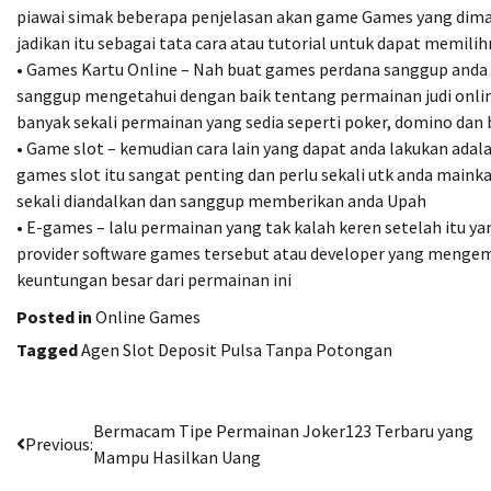
piawai simak beberapa penjelasan akan game Games yang dima
jadikan itu sebagai tata cara atau tutorial untuk dapat memili
• Games Kartu Online – Nah buat games perdana sanggup anda m
sanggup mengetahui dengan baik tentang permainan judi onlin
banyak sekali permainan yang sedia seperti poker, domino dan b
• Game slot – kemudian cara lain yang dapat anda lakukan ada
games slot itu sangat penting dan perlu sekali utk anda mai
sekali diandalkan dan sanggup memberikan anda Upah
• E-games – lalu permainan yang tak kalah keren setelah itu y
provider software games tersebut atau developer yang menge
keuntungan besar dari permainan ini
Posted in
Online Games
Tagged
Agen Slot Deposit Pulsa Tanpa Potongan
Post
Bermacam Tipe Permainan Joker123 Terbaru yang
Previous:
Mampu Hasilkan Uang
navigation