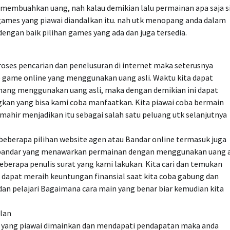
i membuahkan uang, nah kalau demikian lalu permainan apa saja s
 games yang piawai diandalkan itu. nah utk menopang anda dalam
engan baik pilihan games yang ada dan juga tersedia.
oses pencarian dan penelusuran di internet maka seterusnya
 game online yang menggunakan uang asli. Waktu kita dapat
ng menggunakan uang asli, maka dengan demikian ini dapat
kan yang bisa kami coba manfaatkan. Kita piawai coba bermain
ahir menjadikan itu sebagai salah satu peluang utk selanjutnya
eberapa pilihan website agen atau Bandar online termasuk juga
an bandar yang menawarkan permainan dengan menggunakan uang a
eberapa penulis surat yang kami lakukan. Kita cari dan temukan
 dapat meraih keuntungan finansial saat kita coba gabung dan
dan pelajari Bagaimana cara main yang benar biar kemudian kita
lan
ya yang piawai dimainkan dan mendapati pendapatan maka anda