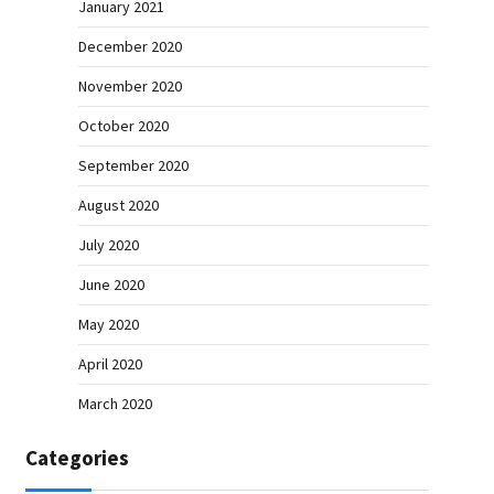
January 2021
December 2020
November 2020
October 2020
September 2020
August 2020
July 2020
June 2020
May 2020
April 2020
March 2020
Categories