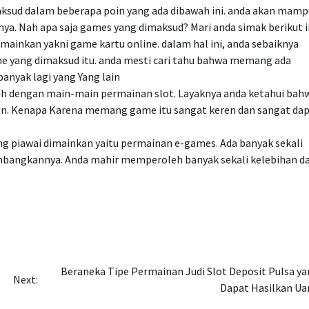
ksud dalam beberapa poin yang ada dibawah ini. anda akan mamp
hnya. Nah apa saja games yang dimaksud? Mari anda simak berikut i
ainkan yakni game kartu online. dalam hal ini, anda sebaiknya
e yang dimaksud itu. anda mesti cari tahu bahwa memang ada
anyak lagi yang Yang lain
lah dengan main-main permainan slot. Layaknya anda ketahui bah
nkan. Kenapa Karena memang game itu sangat keren dan sangat da
ang piawai dimainkan yaitu permainan e-games. Ada banyak sekali
mbangkannya. Anda mahir memperoleh banyak sekali kelebihan d
Beraneka Tipe Permainan Judi Slot Deposit Pulsa y
Next:
Dapat Hasilkan Ua