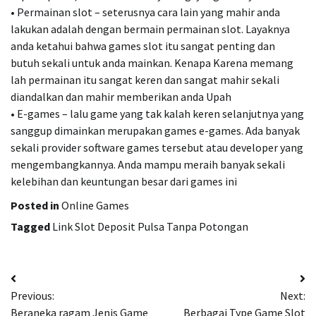
• Permainan slot – seterusnya cara lain yang mahir anda
lakukan adalah dengan bermain permainan slot. Layaknya
anda ketahui bahwa games slot itu sangat penting dan
butuh sekali untuk anda mainkan. Kenapa Karena memang
lah permainan itu sangat keren dan sangat mahir sekali
diandalkan dan mahir memberikan anda Upah
• E-games – lalu game yang tak kalah keren selanjutnya yang
sanggup dimainkan merupakan games e-games. Ada banyak
sekali provider software games tersebut atau developer yang
mengembangkannya. Anda mampu meraih banyak sekali
kelebihan dan keuntungan besar dari games ini
Posted in
Online Games
Tagged
Link Slot Deposit Pulsa Tanpa Potongan
Post
Previous:
Next:
navigation
Beraneka ragam Jenis Game
Berbagai Type Game Slot