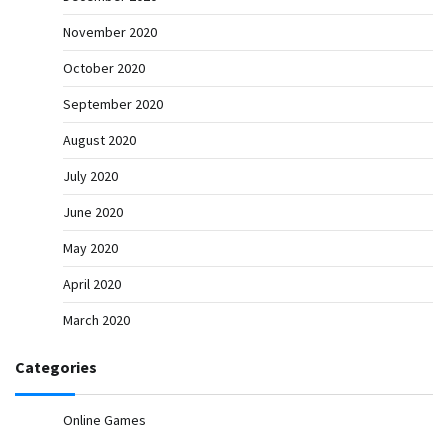
November 2020
October 2020
September 2020
August 2020
July 2020
June 2020
May 2020
April 2020
March 2020
Categories
Online Games