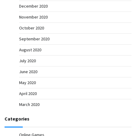
December 2020
November 2020
October 2020
September 2020
August 2020
July 2020
June 2020
May 2020
April 2020
March 2020
Categories
Online Games