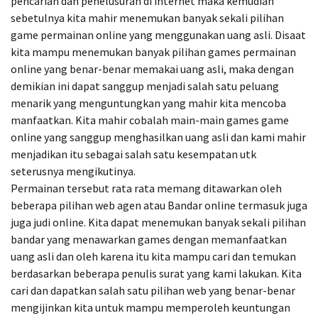
pencarian dan penelusuran di internet maka kemudian
sebetulnya kita mahir menemukan banyak sekali pilihan
game permainan online yang menggunakan uang asli. Disaat
kita mampu menemukan banyak pilihan games permainan
online yang benar-benar memakai uang asli, maka dengan
demikian ini dapat sanggup menjadi salah satu peluang
menarik yang menguntungkan yang mahir kita mencoba
manfaatkan. Kita mahir cobalah main-main games game
online yang sanggup menghasilkan uang asli dan kami mahir
menjadikan itu sebagai salah satu kesempatan utk
seterusnya mengikutinya.
Permainan tersebut rata rata memang ditawarkan oleh
beberapa pilihan web agen atau Bandar online termasuk juga
juga judi online. Kita dapat menemukan banyak sekali pilihan
bandar yang menawarkan games dengan memanfaatkan
uang asli dan oleh karena itu kita mampu cari dan temukan
berdasarkan beberapa penulis surat yang kami lakukan. Kita
cari dan dapatkan salah satu pilihan web yang benar-benar
mengijinkan kita untuk mampu memperoleh keuntungan