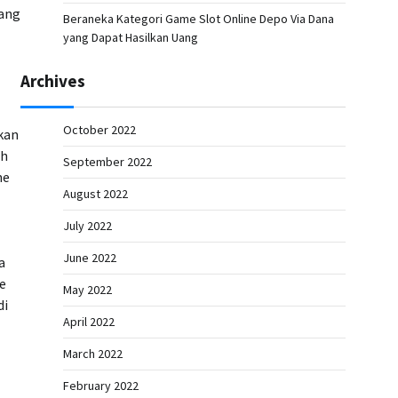
yang
Beraneka Kategori Game Slot Online Depo Via Dana
yang Dapat Hasilkan Uang
Archives
October 2022
kan
ah
September 2022
me
August 2022
July 2022
June 2022
a
te
May 2022
di
April 2022
March 2022
February 2022