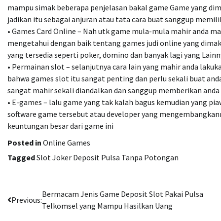
mampu simak beberapa penjelasan bakal game Game yang dimak
jadikan itu sebagai anjuran atau tata cara buat sanggup memili
• Games Card Online – Nah utk game mula-mula mahir anda main
mengetahui dengan baik tentang games judi online yang dimak
yang tersedia seperti poker, domino dan banyak lagi yang Lain
• Permainan slot – selanjutnya cara lain yang mahir anda lak
bahwa games slot itu sangat penting dan perlu sekali buat a
sangat mahir sekali diandalkan dan sanggup memberikan and
• E-games – lalu game yang tak kalah bagus kemudian yang pia
software game tersebut atau developer yang mengembangkanny
keuntungan besar dari game ini
Posted in
Online Games
Tagged
Slot Joker Deposit Pulsa Tanpa Potongan
Post
Bermacam Jenis Game Deposit Slot Pakai Pulsa
Previous:
Telkomsel yang Mampu Hasilkan Uang
navigation