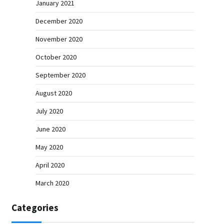
January 2021
December 2020
November 2020
October 2020
September 2020
August 2020
July 2020
June 2020
May 2020
April 2020
March 2020
Categories