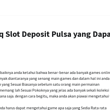
Slot Deposit Pulsa yang Dapa
ebaiknya anda ketahui bahwa benar-benar ada banyak games onli
anyak diantaranya yang senang main games dan dalam hal ini anda
 yang Sesuai Biasanya sebelum satu orang main permainan
emang lah Sesuai Pokoknya yang jelas ada banyak sekali koleksi
a saja. dengan cara begitu, maka anda akan piawai mengetahui 
a harus dapat mengetahui game apa saja yang Sedia Rata rata