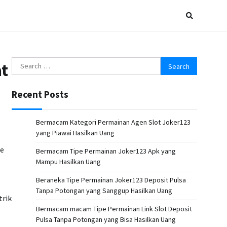
Search
t
for:
Recent Posts
Bermacam Kategori Permainan Agen Slot Joker123
yang Piawai Hasilkan Uang
ne
Bermacam Tipe Permainan Joker123 Apk yang
Mampu Hasilkan Uang
Beraneka Tipe Permainan Joker123 Deposit Pulsa
Tanpa Potongan yang Sanggup Hasilkan Uang
trik
Bermacam macam Tipe Permainan Link Slot Deposit
Pulsa Tanpa Potongan yang Bisa Hasilkan Uang