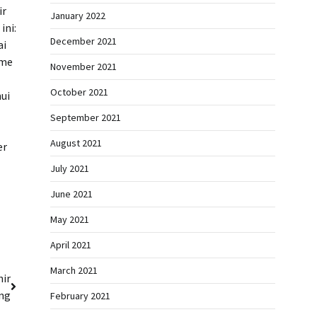
ir
January 2022
ini:
December 2021
ai
ame
November 2021
October 2021
ui
September 2021
August 2021
er
July 2021
June 2021
May 2021
April 2021
March 2021
hir
ng
February 2021