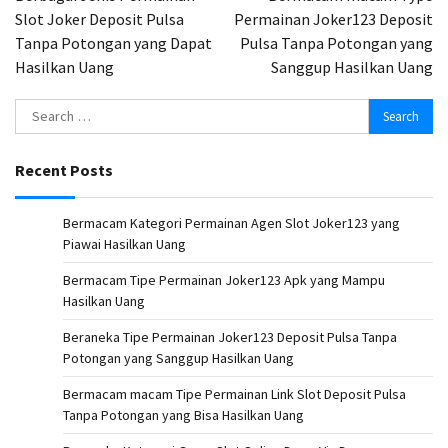
Slot Joker Deposit Pulsa
Permainan Joker123 Deposit
Tanpa Potongan yang Dapat
Pulsa Tanpa Potongan yang
Hasilkan Uang
Sanggup Hasilkan Uang
Search
for:
Recent Posts
Bermacam Kategori Permainan Agen Slot Joker123 yang
Piawai Hasilkan Uang
Bermacam Tipe Permainan Joker123 Apk yang Mampu
Hasilkan Uang
Beraneka Tipe Permainan Joker123 Deposit Pulsa Tanpa
Potongan yang Sanggup Hasilkan Uang
Bermacam macam Tipe Permainan Link Slot Deposit Pulsa
Tanpa Potongan yang Bisa Hasilkan Uang