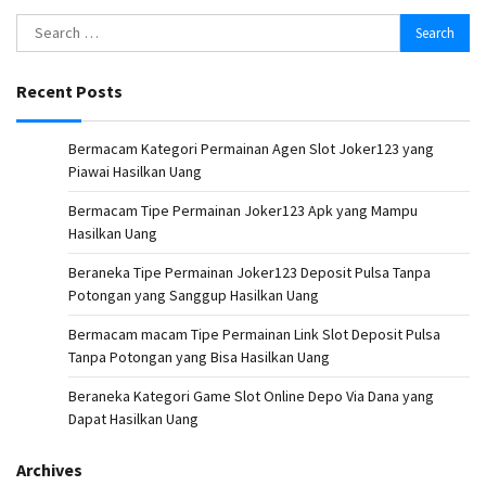
Search
for:
Recent Posts
Bermacam Kategori Permainan Agen Slot Joker123 yang
Piawai Hasilkan Uang
Bermacam Tipe Permainan Joker123 Apk yang Mampu
Hasilkan Uang
Beraneka Tipe Permainan Joker123 Deposit Pulsa Tanpa
Potongan yang Sanggup Hasilkan Uang
Bermacam macam Tipe Permainan Link Slot Deposit Pulsa
Tanpa Potongan yang Bisa Hasilkan Uang
Beraneka Kategori Game Slot Online Depo Via Dana yang
Dapat Hasilkan Uang
Archives