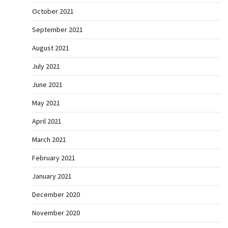
October 2021
September 2021
August 2021
July 2021
June 2021
May 2021
April 2021
March 2021
February 2021
January 2021
December 2020
November 2020