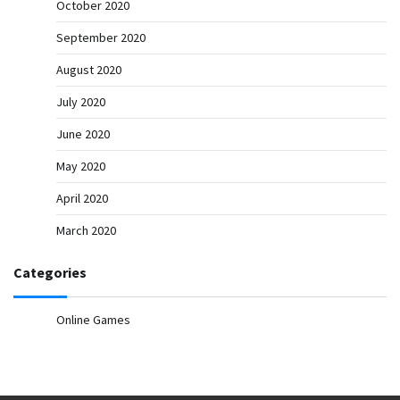
October 2020
September 2020
August 2020
July 2020
June 2020
May 2020
April 2020
March 2020
Categories
Online Games