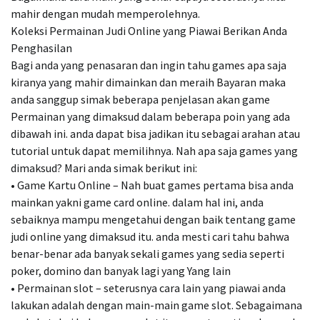
mahir dengan mudah memperolehnya.
Koleksi Permainan Judi Online yang Piawai Berikan Anda
Penghasilan
Bagi anda yang penasaran dan ingin tahu games apa saja
kiranya yang mahir dimainkan dan meraih Bayaran maka
anda sanggup simak beberapa penjelasan akan game
Permainan yang dimaksud dalam beberapa poin yang ada
dibawah ini. anda dapat bisa jadikan itu sebagai arahan atau
tutorial untuk dapat memilihnya. Nah apa saja games yang
dimaksud? Mari anda simak berikut ini:
• Game Kartu Online – Nah buat games pertama bisa anda
mainkan yakni game card online. dalam hal ini, anda
sebaiknya mampu mengetahui dengan baik tentang game
judi online yang dimaksud itu. anda mesti cari tahu bahwa
benar-benar ada banyak sekali games yang sedia seperti
poker, domino dan banyak lagi yang Yang lain
• Permainan slot – seterusnya cara lain yang piawai anda
lakukan adalah dengan main-main game slot. Sebagaimana