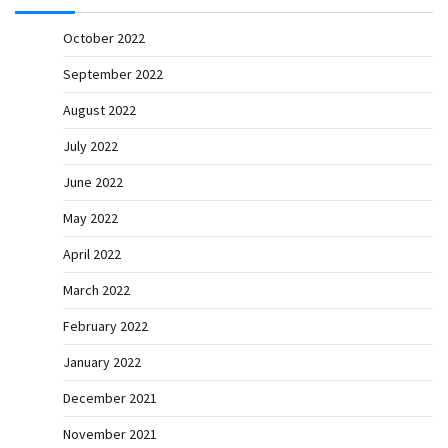
October 2022
September 2022
August 2022
July 2022
June 2022
May 2022
April 2022
March 2022
February 2022
January 2022
December 2021
November 2021