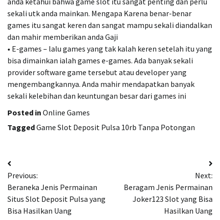
anda ketahui bahwa game slot itu sangat penting dan perlu
sekali utk anda mainkan. Mengapa Karena benar-benar
games itu sangat keren dan sangat mampu sekali diandalkan
dan mahir memberikan anda Gaji
• E-games – lalu games yang tak kalah keren setelah itu yang
bisa dimainkan ialah games e-games. Ada banyak sekali
provider software game tersebut atau developer yang
mengembangkannya. Anda mahir mendapatkan banyak
sekali kelebihan dan keuntungan besar dari games ini
Posted in
Online Games
Tagged
Game Slot Deposit Pulsa 10rb Tanpa Potongan
Post
Previous:
Next:
navigation
Beraneka Jenis Permainan
Beragam Jenis Permainan
Situs Slot Deposit Pulsa yang
Joker123 Slot yang Bisa
Bisa Hasilkan Uang
Hasilkan Uang