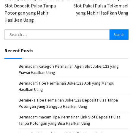
Slot Deposit Pulsa Tanpa
Slot Pakai Pulsa Telkomsel
Potongan yang Mahir
yang Mahir Hasilkan Uang
Hasilkan Uang
Search
for:
Recent Posts
Bermacam Kategori Permainan Agen Slot Joker123 yang
Piawai Hasilkan Uang
Bermacam Tipe Permainan Joker123 Apk yang Mampu
Hasilkan Uang
Beraneka Tipe Permainan Joker123 Deposit Pulsa Tanpa
Potongan yang Sanggup Hasilkan Uang
Bermacam macam Tipe Permainan Link Slot Deposit Pulsa
Tanpa Potongan yang Bisa Hasilkan Uang