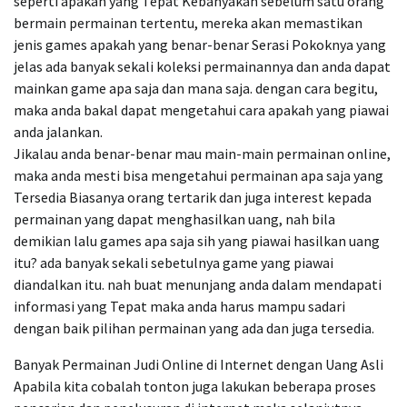
seperti apakah yang Tepat Kebanyakan sebelum satu orang
bermain permainan tertentu, mereka akan memastikan
jenis games apakah yang benar-benar Serasi Pokoknya yang
jelas ada banyak sekali koleksi permainannya dan anda dapat
mainkan game apa saja dan mana saja. dengan cara begitu,
maka anda bakal dapat mengetahui cara apakah yang piawai
anda jalankan.
Jikalau anda benar-benar mau main-main permainan online,
maka anda mesti bisa mengetahui permainan apa saja yang
Tersedia Biasanya orang tertarik dan juga interest kepada
permainan yang dapat menghasilkan uang, nah bila
demikian lalu games apa saja sih yang piawai hasilkan uang
itu? ada banyak sekali sebetulnya game yang piawai
diandalkan itu. nah buat menunjang anda dalam mendapati
informasi yang Tepat maka anda harus mampu sadari
dengan baik pilihan permainan yang ada dan juga tersedia.
Banyak Permainan Judi Online di Internet dengan Uang Asli
Apabila kita cobalah tonton juga lakukan beberapa proses