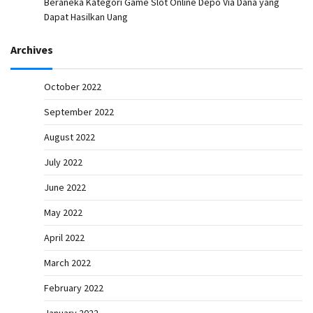
Beraneka Kategori Game Slot Online Depo Via Dana yang
Dapat Hasilkan Uang
Archives
October 2022
September 2022
August 2022
July 2022
June 2022
May 2022
April 2022
March 2022
February 2022