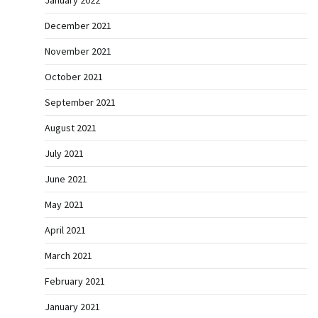
January 2022
December 2021
November 2021
October 2021
September 2021
August 2021
July 2021
June 2021
May 2021
April 2021
March 2021
February 2021
January 2021