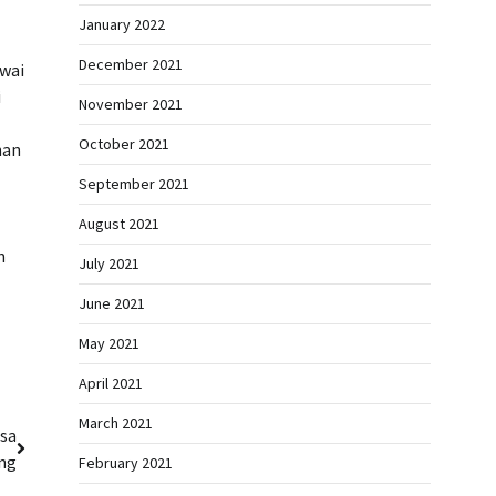
January 2022
December 2021
awai
i
November 2021
October 2021
nan
September 2021
August 2021
n
July 2021
June 2021
May 2021
April 2021
March 2021
sa
ng
February 2021