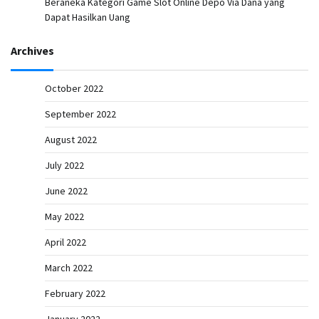
Beraneka Kategori Game Slot Online Depo Via Dana yang
Dapat Hasilkan Uang
Archives
October 2022
September 2022
August 2022
July 2022
June 2022
May 2022
April 2022
March 2022
February 2022