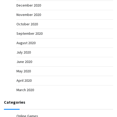
December 2020
November 2020
October 2020
September 2020
August 2020
July 2020
June 2020
May 2020
April 2020
March 2020
Categories
Online Games