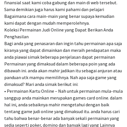
finansial saat kami coba gabung dan main di web tersebut.
Sama demikian juga harus kami pahami dan pelajari
Bagaimana cara main-main yang benar supaya kemudian
kami dapat dengan mudah memperolehnya.
Koleksi Permainan Judi Online yang Dapat Berikan Anda
Penghasilan
Bagi anda yang penasaran dan ingin tahu permainan apa saja
kiranya yang dapat dimainkan dan meraih pendapatan maka
anda piawai simak beberapa penjelasan dapat permainan
Permainan yang dimaksud dalam beberapa poin yang ada
dibawah ini. anda akan mahir jadikan itu sebagai anjuran atau
panduan utk mampu memilihnya. Nah apa saja game yang
dimaksud? Mari anda simak berikut ini:
• Permainan Kartu Online – Nah untuk permainan mula-mula
sanggup anda mainkan merupakan games card online. dalam
hal ini, anda sebaiknya mahir mengetahui dengan baik
tentang game judi online yang dimaksud itu. anda harus cari
tahu bahwa benar-benar ada banyak sekali permainan yang
sedia seperti poker, domino dan banyak lagi yang Lainnya