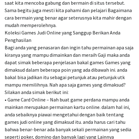
saat kita mencoba gabung dan bermain di situs tersebut.
Sama begitu juga mesti kita pahami dan pelajari Bagaimana
cara bermain yang benar agar seterusnya kita mahir dengan
mudah memperolehnya.
Koleksi Games Judi Online yang Sanggup Berikan Anda
Penghasilan
Bagi anda yang penasaran dan ingin tahu permainan apa saja
kiranya yang mampu dimainkan dan meraih Gaji maka anda
dapat simak beberapa penjelasan bakal games Games yang
dimaksud dalam beberapa poin yang ada dibawah ini. anda
bakal bisa jadikan itu sebagai petunjuk atau petunjuk utk
mampu memilihnya. Nah apa saja games yang dimaksud?
Silakan anda simak berikut ini:
• Game Card Online – Nah buat game perdana mampu anda
mainkan merupakan permainan kartu online. dalam hal ini,
anda sebaiknya piawai mengetahui dengan baik tentang
games judi online yang dimaksud itu. anda harus cari tahu
bahwa benar-benar ada banyak sekali permainan yang sedia
seperti poker, domino dan banyak lagi yang Lainnya