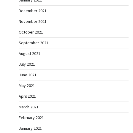
January 2022
December 2021
November 2021
October 2021
September 2021
August 2021
July 2021
June 2021
May 2021
April 2021
March 2021
February 2021
January 2021