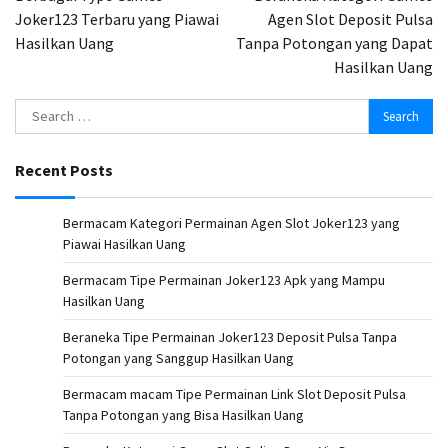
Joker123 Terbaru yang Piawai
Agen Slot Deposit Pulsa
Hasilkan Uang
Tanpa Potongan yang Dapat
Hasilkan Uang
Search
for:
Recent Posts
Bermacam Kategori Permainan Agen Slot Joker123 yang
Piawai Hasilkan Uang
Bermacam Tipe Permainan Joker123 Apk yang Mampu
Hasilkan Uang
Beraneka Tipe Permainan Joker123 Deposit Pulsa Tanpa
Potongan yang Sanggup Hasilkan Uang
Bermacam macam Tipe Permainan Link Slot Deposit Pulsa
Tanpa Potongan yang Bisa Hasilkan Uang