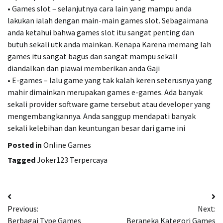
• Games slot – selanjutnya cara lain yang mampu anda
lakukan ialah dengan main-main games slot. Sebagaimana
anda ketahui bahwa games slot itu sangat penting dan
butuh sekali utk anda mainkan. Kenapa Karena memang lah
games itu sangat bagus dan sangat mampu sekali
diandalkan dan piawai memberikan anda Gaji
• E-games – lalu game yang tak kalah keren seterusnya yang
mahir dimainkan merupakan games e-games. Ada banyak
sekali provider software game tersebut atau developer yang
mengembangkannya. Anda sanggup mendapati banyak
sekali kelebihan dan keuntungan besar dari game ini
Posted in
Online Games
Tagged
Joker123 Terpercaya
Post
Previous:
Next:
navigation
Berbagai Type Games
Beraneka Kategori Games