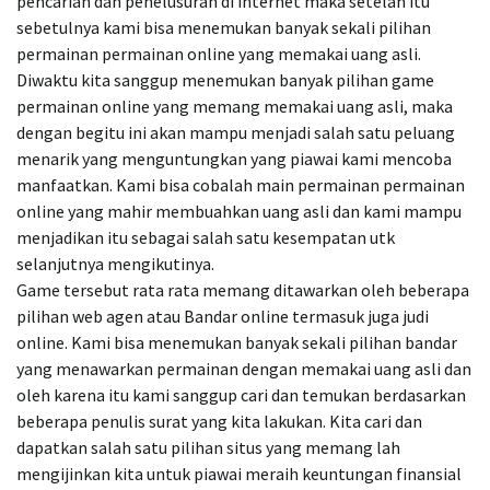
pencarian dan penelusuran di internet maka setelah itu
sebetulnya kami bisa menemukan banyak sekali pilihan
permainan permainan online yang memakai uang asli.
Diwaktu kita sanggup menemukan banyak pilihan game
permainan online yang memang memakai uang asli, maka
dengan begitu ini akan mampu menjadi salah satu peluang
menarik yang menguntungkan yang piawai kami mencoba
manfaatkan. Kami bisa cobalah main permainan permainan
online yang mahir membuahkan uang asli dan kami mampu
menjadikan itu sebagai salah satu kesempatan utk
selanjutnya mengikutinya.
Game tersebut rata rata memang ditawarkan oleh beberapa
pilihan web agen atau Bandar online termasuk juga judi
online. Kami bisa menemukan banyak sekali pilihan bandar
yang menawarkan permainan dengan memakai uang asli dan
oleh karena itu kami sanggup cari dan temukan berdasarkan
beberapa penulis surat yang kita lakukan. Kita cari dan
dapatkan salah satu pilihan situs yang memang lah
mengijinkan kita untuk piawai meraih keuntungan finansial