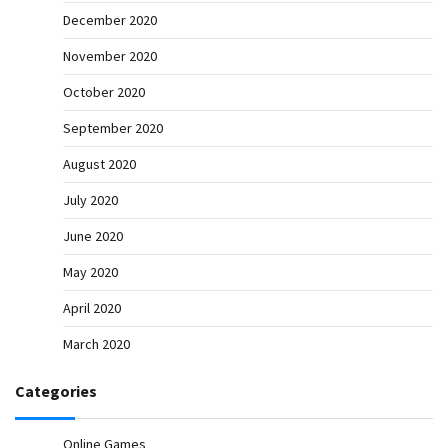
December 2020
November 2020
October 2020
September 2020
August 2020
July 2020
June 2020
May 2020
April 2020
March 2020
Categories
Online Games