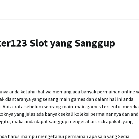
ker123 Slot yang Sanggup
iknya anda ketahui bahwa memang ada banyak permainan online 
ak diantaranya yang senang main games dan dalam hal ini anda
asi Rata-rata sebelum seorang main-main games tertentu, mereka
nya yang jelas ada banyak sekali koleksi permainannya dan and
begitu, maka anda dapat sanggup mengetahui trick apakah yang
da harus mampu mengetahui permainan apa saja yang Sedia