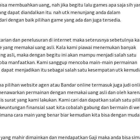
isa membuahkan uang, nah jika begitu lalu games apa saja sih ya
yang dapat diandalkan itu. nah utk menunjang anda dalam
ri dengan baik pilihan game yang ada dan juga tersedia.
carian dan penelusuran di internet maka seterusnya sebetulnya k
e yang memakai uang asli. Kala kami piawai menemukan banyak
g asli, maka dengan begitu ini akan mampu menjadi salah satu
coba manfaatkan. Kami sanggup mencoba main-main permainan
dapat menjadikan itu sebagai salah satu kesempatan utk kemud
ilihan website agen atau Bandar online termasuk juga judi onli
menawarkan permainan dengan memakai uang asli dan oleh karen
 surat yang kami lakukan. Kami cari dan dapatkan salah satu pil
untungan finansial saat kita cobalah gabung dan bermain di we
gaimana cara main yang benar biar kemudian kita bisa dengan muda
ya yang mahir dimainkan dan mendapatkan Gaji maka anda bisa sim