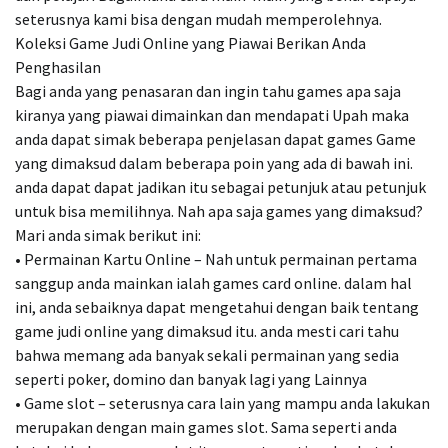
seterusnya kami bisa dengan mudah memperolehnya.
Koleksi Game Judi Online yang Piawai Berikan Anda
Penghasilan
Bagi anda yang penasaran dan ingin tahu games apa saja
kiranya yang piawai dimainkan dan mendapati Upah maka
anda dapat simak beberapa penjelasan dapat games Game
yang dimaksud dalam beberapa poin yang ada di bawah ini.
anda dapat dapat jadikan itu sebagai petunjuk atau petunjuk
untuk bisa memilihnya. Nah apa saja games yang dimaksud?
Mari anda simak berikut ini:
• Permainan Kartu Online – Nah untuk permainan pertama
sanggup anda mainkan ialah games card online. dalam hal
ini, anda sebaiknya dapat mengetahui dengan baik tentang
game judi online yang dimaksud itu. anda mesti cari tahu
bahwa memang ada banyak sekali permainan yang sedia
seperti poker, domino dan banyak lagi yang Lainnya
• Game slot – seterusnya cara lain yang mampu anda lakukan
merupakan dengan main games slot. Sama seperti anda