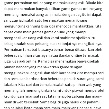
game permainan online yang memakai uang asli. Dikala kita
dapat menemukan banyak pilihan game games online yang
memang memakai uang asli, maka dengan begitu ini dapat
sanggup jadi salah satu kesempatan menarik yang
menguntungkan yang bisa kita mencoba manfaatkan. Kita
dapat coba main games game online yang mampu
menghasilkan uang asli dan kami mahir menjadikan itu
sebagai salah satu peluang buat selanjutnya mengikutinya.
Permainan tersebut biasanya benar-benar ditawarkan oleh
beberapa pilihan situs agen atau Bandar online termasuk
juga juga judi online. Kami bisa menemukan banyak sekali
pilihan bandar yang menawarkan game dengan
menggunakan uang asli dan oleh karena itu kita mampu cari
dan temukan berdasarkan beberapa penulis surat yang kami
lakukan. Kita cari dan temukan salah satu pilihan web yang
memang lah memungkinkan kami untuk piawai memperoleh
keuntungan finansial saat kita mencoba gabung dan main-
main di web tersebut. Sama begitu juga harus kita pahami
dan pelajari Bagaimana cara main-main yang benar supaya