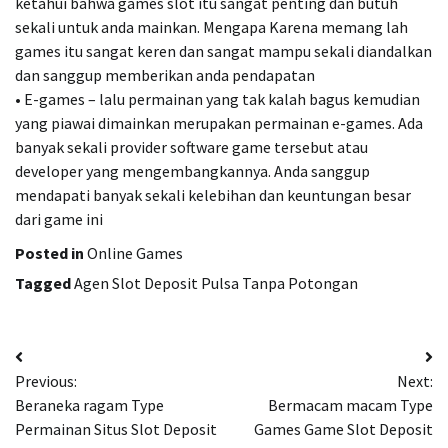
ketahui bahwa games slot itu sangat penting dan butuh
sekali untuk anda mainkan. Mengapa Karena memang lah
games itu sangat keren dan sangat mampu sekali diandalkan
dan sanggup memberikan anda pendapatan
• E-games – lalu permainan yang tak kalah bagus kemudian
yang piawai dimainkan merupakan permainan e-games. Ada
banyak sekali provider software game tersebut atau
developer yang mengembangkannya. Anda sanggup
mendapati banyak sekali kelebihan dan keuntungan besar
dari game ini
Posted in
Online Games
Tagged
Agen Slot Deposit Pulsa Tanpa Potongan
Post
Previous:
Next:
navigation
Beraneka ragam Type
Bermacam macam Type
Permainan Situs Slot Deposit
Games Game Slot Deposit