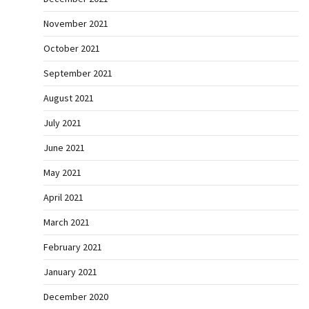
November 2021
October 2021
September 2021
August 2021
July 2021
June 2021
May 2021
April 2021
March 2021
February 2021
January 2021
December 2020