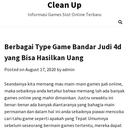
Clean Up
Skip
to
Informasi Games Slot Online Terbaru
content
Berbagai Type Game Bandar Judi 4d
yang Bisa Hasilkan Uang
Posted on
August 17, 2020
by
admin
Seandainya kita memang mau main-main games judi online,
maka sebaiknya anda ketahui bahwa memang lah ada banyak
games online yang mahir dimainkan. Justru sewaktu ini
benar-benar ada banyak diantaranya yang bahagia main
permainan dan dalam hal ini anda sebaiknya piawai mencoba
cari tahu game seperti apakah yang Tepat Umumnya
sebelum seseorang bermain games tertentu, mereka dapat