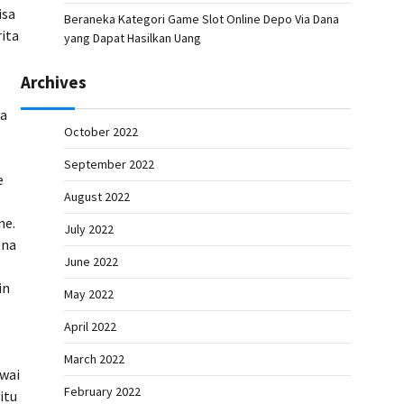
isa
Beraneka Kategori Game Slot Online Depo Via Dana
ita
yang Dapat Hasilkan Uang
Archives
ya
October 2022
September 2022
e
August 2022
ne.
July 2022
ena
June 2022
in
May 2022
April 2022
March 2022
awai
February 2022
itu