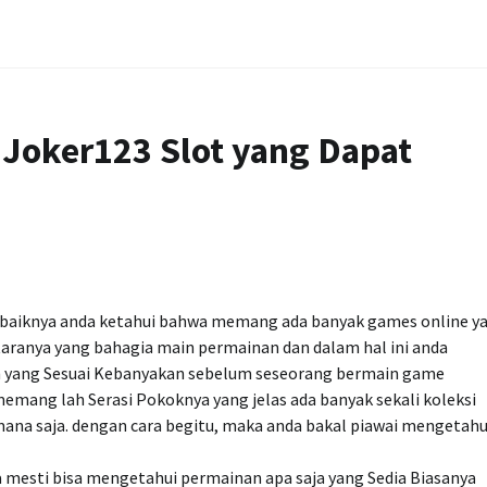
 Joker123 Slot yang Dapat
ebaiknya anda ketahui bahwa memang ada banyak games online y
taranya yang bahagia main permainan dan dalam hal ini anda
ah yang Sesuai Kebanyakan sebelum seseorang bermain game
mang lah Serasi Pokoknya yang jelas ada banyak sekali koleksi
ana saja. dengan cara begitu, maka anda bakal piawai mengetahu
mesti bisa mengetahui permainan apa saja yang Sedia Biasanya