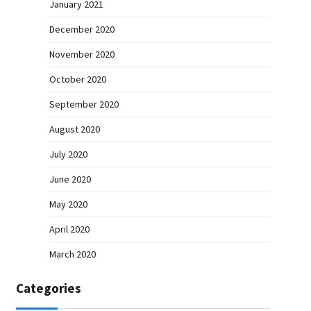
January 2021
December 2020
November 2020
October 2020
September 2020
August 2020
July 2020
June 2020
May 2020
April 2020
March 2020
Categories