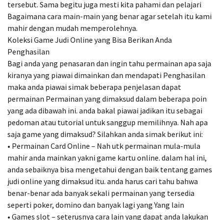
tersebut. Sama begitu juga mesti kita pahami dan pelajari
Bagaimana cara main-main yang benar agar setelah itu kami
mahir dengan mudah memperolehnya.
Koleksi Game Judi Online yang Bisa Berikan Anda
Penghasilan
Bagi anda yang penasaran dan ingin tahu permainan apa saja
kiranya yang piawai dimainkan dan mendapati Penghasilan
maka anda piawai simak beberapa penjelasan dapat
permainan Permainan yang dimaksud dalam beberapa poin
yang ada dibawah ini. anda bakal piawai jadikan itu sebagai
pedoman atau tutorial untuk sanggup memilihnya. Nah apa
saja game yang dimaksud? Silahkan anda simak berikut ini:
• Permainan Card Online – Nah utk permainan mula-mula
mahir anda mainkan yakni game kartu online. dalam hal ini,
anda sebaiknya bisa mengetahui dengan baik tentang games
judi online yang dimaksud itu. anda harus cari tahu bahwa
benar-benar ada banyak sekali permainan yang tersedia
seperti poker, domino dan banyak lagi yang Yang lain
• Games slot – seterusnya cara lain yang dapat anda lakukan