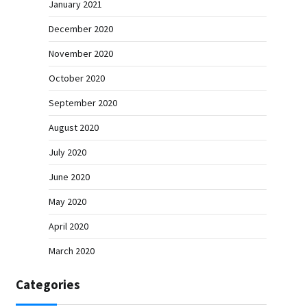
January 2021
December 2020
November 2020
October 2020
September 2020
August 2020
July 2020
June 2020
May 2020
April 2020
March 2020
Categories