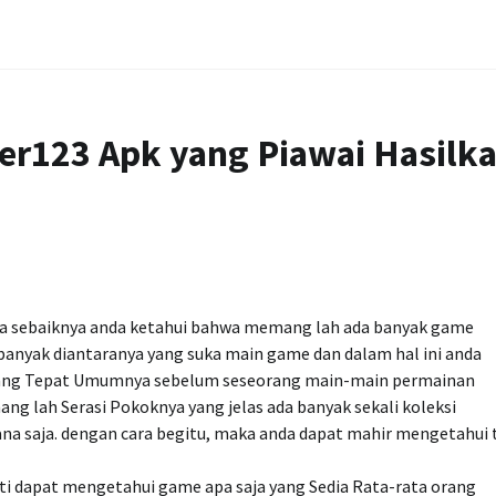
er123 Apk yang Piawai Hasilk
ka sebaiknya anda ketahui bahwa memang lah ada banyak game
anyak diantaranya yang suka main game dan dalam hal ini anda
h yang Tepat Umumnya sebelum seseorang main-main permainan
g lah Serasi Pokoknya yang jelas ada banyak sekali koleksi
 saja. dengan cara begitu, maka anda dapat mahir mengetahui t
 dapat mengetahui game apa saja yang Sedia Rata-rata orang