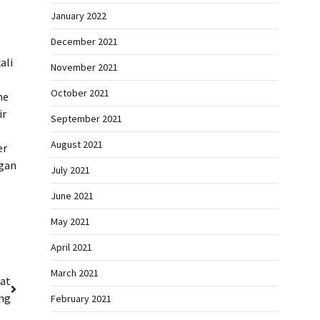
January 2022
December 2021
ali
November 2021
October 2021
me
ir
September 2021
August 2021
er
ngan
July 2021
June 2021
May 2021
April 2021
March 2021
pat
ng
February 2021