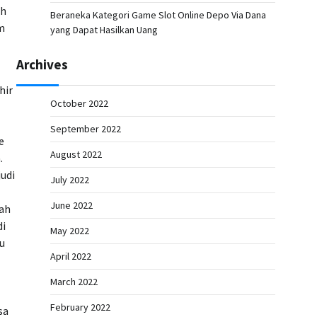
ih
Beraneka Kategori Game Slot Online Depo Via Dana
m
yang Dapat Hasilkan Uang
Archives
hir
October 2022
September 2022
e
August 2022
.
udi
July 2022
June 2022
lah
di
May 2022
u
April 2022
March 2022
February 2022
sa