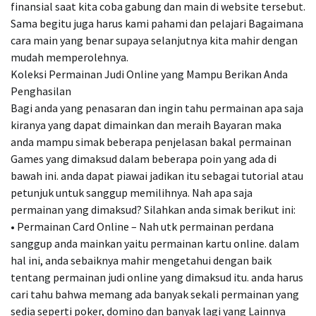
finansial saat kita coba gabung dan main di website tersebut.
Sama begitu juga harus kami pahami dan pelajari Bagaimana
cara main yang benar supaya selanjutnya kita mahir dengan
mudah memperolehnya.
Koleksi Permainan Judi Online yang Mampu Berikan Anda
Penghasilan
Bagi anda yang penasaran dan ingin tahu permainan apa saja
kiranya yang dapat dimainkan dan meraih Bayaran maka
anda mampu simak beberapa penjelasan bakal permainan
Games yang dimaksud dalam beberapa poin yang ada di
bawah ini. anda dapat piawai jadikan itu sebagai tutorial atau
petunjuk untuk sanggup memilihnya. Nah apa saja
permainan yang dimaksud? Silahkan anda simak berikut ini:
• Permainan Card Online – Nah utk permainan perdana
sanggup anda mainkan yaitu permainan kartu online. dalam
hal ini, anda sebaiknya mahir mengetahui dengan baik
tentang permainan judi online yang dimaksud itu. anda harus
cari tahu bahwa memang ada banyak sekali permainan yang
sedia seperti poker, domino dan banyak lagi yang Lainnya