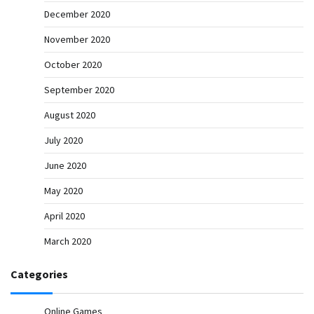
December 2020
November 2020
October 2020
September 2020
August 2020
July 2020
June 2020
May 2020
April 2020
March 2020
Categories
Online Games