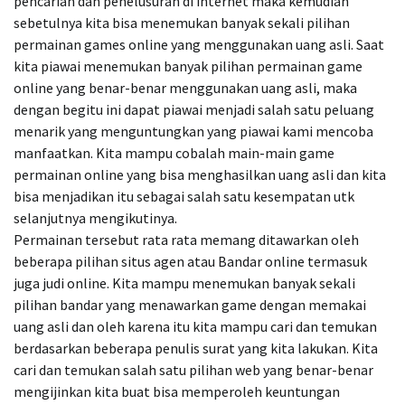
pencarian dan penelusuran di internet maka kemudian
sebetulnya kita bisa menemukan banyak sekali pilihan
permainan games online yang menggunakan uang asli. Saat
kita piawai menemukan banyak pilihan permainan game
online yang benar-benar menggunakan uang asli, maka
dengan begitu ini dapat piawai menjadi salah satu peluang
menarik yang menguntungkan yang piawai kami mencoba
manfaatkan. Kita mampu cobalah main-main game
permainan online yang bisa menghasilkan uang asli dan kita
bisa menjadikan itu sebagai salah satu kesempatan utk
selanjutnya mengikutinya.
Permainan tersebut rata rata memang ditawarkan oleh
beberapa pilihan situs agen atau Bandar online termasuk
juga judi online. Kita mampu menemukan banyak sekali
pilihan bandar yang menawarkan game dengan memakai
uang asli dan oleh karena itu kita mampu cari dan temukan
berdasarkan beberapa penulis surat yang kita lakukan. Kita
cari dan temukan salah satu pilihan web yang benar-benar
mengijinkan kita buat bisa memperoleh keuntungan