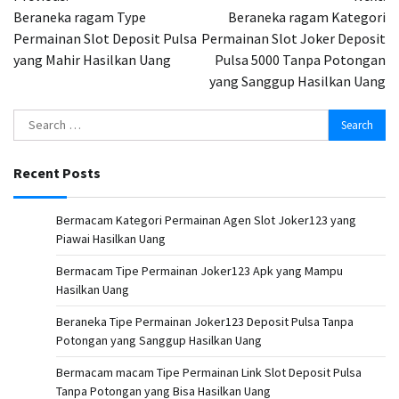
navigation
Beraneka ragam Type
Beraneka ragam Kategori
Permainan Slot Deposit Pulsa
Permainan Slot Joker Deposit
yang Mahir Hasilkan Uang
Pulsa 5000 Tanpa Potongan
yang Sanggup Hasilkan Uang
Search
for:
Recent Posts
Bermacam Kategori Permainan Agen Slot Joker123 yang
Piawai Hasilkan Uang
Bermacam Tipe Permainan Joker123 Apk yang Mampu
Hasilkan Uang
Beraneka Tipe Permainan Joker123 Deposit Pulsa Tanpa
Potongan yang Sanggup Hasilkan Uang
Bermacam macam Tipe Permainan Link Slot Deposit Pulsa
Tanpa Potongan yang Bisa Hasilkan Uang