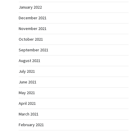
January 2022
December 2021
November 2021
October 2021
September 2021
August 2021
July 2021
June 2021
May 2021
April 2021
March 2021
February 2021