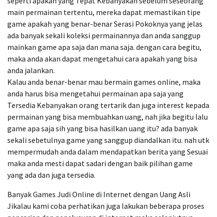
seperti apakah yang Tepat Kebanyakan sebelum seseorang
main permainan tertentu, mereka dapat memastikan tipe
game apakah yang benar-benar Serasi Pokoknya yang jelas
ada banyak sekali koleksi permainannya dan anda sanggup
mainkan game apa saja dan mana saja. dengan cara begitu,
maka anda akan dapat mengetahui cara apakah yang bisa
anda jalankan.
Kalau anda benar-benar mau bermain games online, maka
anda harus bisa mengetahui permainan apa saja yang
Tersedia Kebanyakan orang tertarik dan juga interest kepada
permainan yang bisa membuahkan uang, nah jika begitu lalu
game apa saja sih yang bisa hasilkan uang itu? ada banyak
sekali sebetulnya game yang sanggup diandalkan itu. nah utk
mempermudah anda dalam mendapatkan berita yang Sesuai
maka anda mesti dapat sadari dengan baik pilihan game
yang ada dan juga tersedia.
Banyak Games Judi Online di Internet dengan Uang Asli
Jikalau kami coba perhatikan juga lakukan beberapa proses