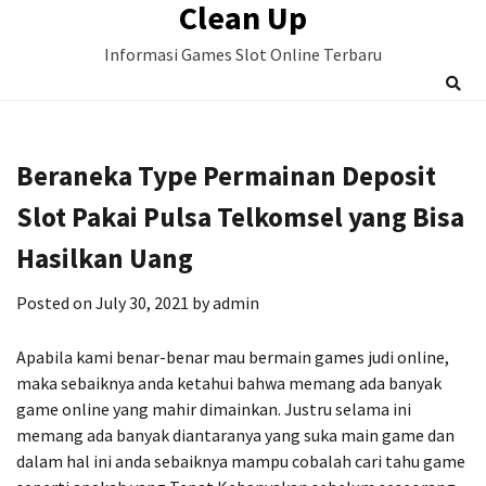
Clean Up
Skip
to
Informasi Games Slot Online Terbaru
content
Beraneka Type Permainan Deposit
Slot Pakai Pulsa Telkomsel yang Bisa
Hasilkan Uang
Posted on
July 30, 2021
by
admin
Apabila kami benar-benar mau bermain games judi online,
maka sebaiknya anda ketahui bahwa memang ada banyak
game online yang mahir dimainkan. Justru selama ini
memang ada banyak diantaranya yang suka main game dan
dalam hal ini anda sebaiknya mampu cobalah cari tahu game