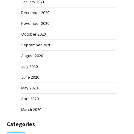
January 2021
December 2020
November 2020
October 2020
September 2020
August 2020
July 2020
June 2020
May 2020
April 2020
March 2020
Categories