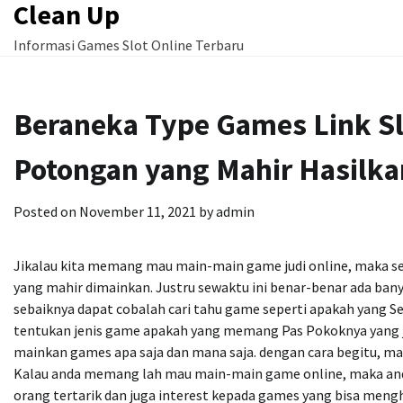
Clean Up
Skip
to
Informasi Games Slot Online Terbaru
content
Beraneka Type Games Link Sl
Potongan yang Mahir Hasilk
Posted on
November 11, 2021
by
admin
Jikalau kita memang mau main-main game judi online, maka s
yang mahir dimainkan. Justru sewaktu ini benar-benar ada ban
sebaiknya dapat cobalah cari tahu game seperti apakah yang 
tentukan jenis game apakah yang memang Pas Pokoknya yang je
mainkan games apa saja dan mana saja. dengan cara begitu, ma
Kalau anda memang lah mau main-main game online, maka anda
orang tertarik dan juga interest kepada games yang bisa mengha