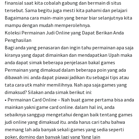
finansial saat kita cobalah gabung dan bermain di situs
tersebut. Sama begitu juga mesti kita pahami dan pelajari
Bagaimana cara main-main yang benar biar selanjutnya kita
mampu dengan mudah memperolehnya.
Koleksi Permainan Judi Online yang Dapat Berikan Anda
Penghasilan
Bagi anda yang penasaran dan ingin tahu permainan apa saja
kiranya yang dapat dimainkan dan mendapatkan Upah maka
anda dapat simak beberapa penjelasan bakal games
Permainan yang dimaksud dalam beberapa poin yang ada
dibawah ini. anda dapat piawai jadikan itu sebagai tips atau
tata cara utk mahir memilihnya. Nah apa saja games yang
dimaksud? Silakan anda simak berikut ini:
• Permainan Card Online – Nah buat game pertama bisa anda
mainkan yakni game card online. dalam hal ini, anda
sebaiknya sanggup mengetahui dengan baik tentang games
judi online yang dimaksud itu. anda harus cari tahu bahwa
memang lah ada banyak sekali games yang sedia seperti
poker, domino dan banyak lagi yang Yang lain