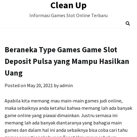
Clean Up
Skip
to
Informasi Games Slot Online Terbaru
content
Beraneka Type Games Game Slot
Deposit Pulsa yang Mampu Hasilkan
Uang
Posted on
May 20, 2021
by
admin
Apabila kita memang mau main-main games judi online,
maka sebaiknya anda ketahui bahwa memang lah ada banyak
game online yang piawai dimainkan. Justru semasa ini
memang lah ada banyak diantaranya yang bahagia main
games dan dalam hal ini anda sebaiknya bisa coba cari tahu