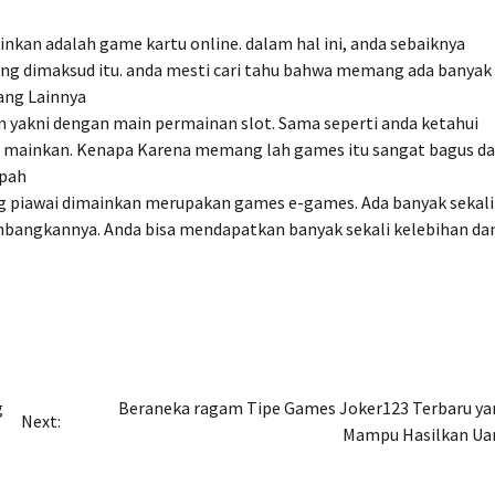
kan adalah game kartu online. dalam hal ini, anda sebaiknya
ng dimaksud itu. anda mesti cari tahu bahwa memang ada banyak
yang Lainnya
an yakni dengan main permainan slot. Sama seperti anda ketahui
da mainkan. Kenapa Karena memang lah games itu sangat bagus d
Upah
ng piawai dimainkan merupakan games e-games. Ada banyak sekali
mbangkannya. Anda bisa mendapatkan banyak sekali kelebihan da
g
Beraneka ragam Tipe Games Joker123 Terbaru ya
Next:
Mampu Hasilkan Ua