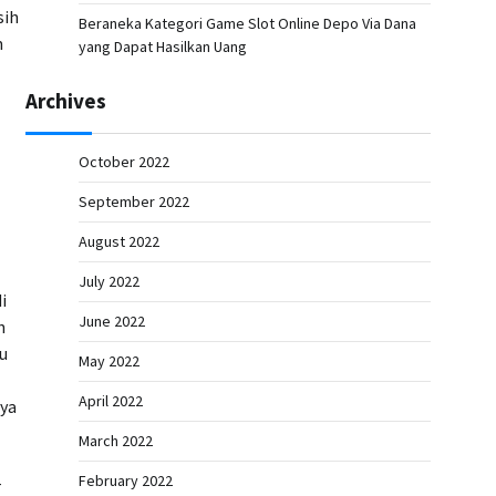
sih
Beraneka Kategori Game Slot Online Depo Via Dana
m
yang Dapat Hasilkan Uang
Archives
October 2022
September 2022
August 2022
July 2022
i
June 2022
h
u
May 2022
April 2022
nya
March 2022
February 2022
r