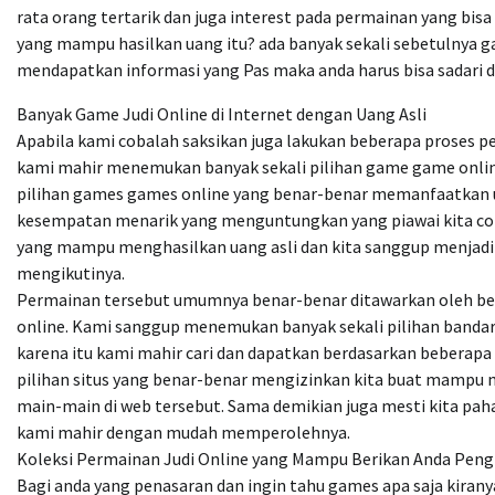
rata orang tertarik dan juga interest pada permainan yang bis
yang mampu hasilkan uang itu? ada banyak sekali sebetulnya 
mendapatkan informasi yang Pas maka anda harus bisa sadari de
Banyak Game Judi Online di Internet dengan Uang Asli
Apabila kami cobalah saksikan juga lakukan beberapa proses p
kami mahir menemukan banyak sekali pilihan game game onli
pilihan games games online yang benar-benar memanfaatkan uan
kesempatan menarik yang menguntungkan yang piawai kita c
yang mampu menghasilkan uang asli dan kita sanggup menjadik
mengikutinya.
Permainan tersebut umumnya benar-benar ditawarkan oleh bebe
online. Kami sanggup menemukan banyak sekali pilihan band
karena itu kami mahir cari dan dapatkan berdasarkan beberapa 
pilihan situs yang benar-benar mengizinkan kita buat mampu
main-main di web tersebut. Sama demikian juga mesti kita pah
kami mahir dengan mudah memperolehnya.
Koleksi Permainan Judi Online yang Mampu Berikan Anda Peng
Bagi anda yang penasaran dan ingin tahu games apa saja kira