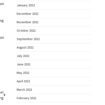
kan
January 2022
December 2021
ang
November 2021
October 2021
dan
September 2021
August 2021
July 2021
June 2021
May 2021
April 2021
March 2021
sel
ng
February 2021