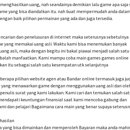
a menghasilkan uang, nah seandainya demikian lalu game apa saja 
game yang bisa diandalkan itu. nah buat mempermudah anda dala
ngan baik pilihan permainan yang ada dan juga tersedia.
encarian dan penelusuran di internet maka seterusnya sebetulnya
ne yang memakai uang asli. Waktu kami bisa menemukan banyak
g asli, maka dengan begitu ini bakal piawai menjadi salah satu
obalah manfaatkan. Kami mampu coba main games games online
an itu sebagai salah satu kesempatan utk selanjutnya
rapa pilihan website agen atau Bandar online termasuk juga jud
ar yang menawarkan game dengan menggunakan uang asli dan ole
penulis surat yang kami lakukan. Kami cari dan temukan salah sat
 mendapati keuntungan finansial saat kami mencoba gabung dan
ami dan pelajari Bagaimana cara main yang benar supaya seterus
hasilan
nya yang bisa dimainkan dan memperoleh Bayaran maka anda mahi