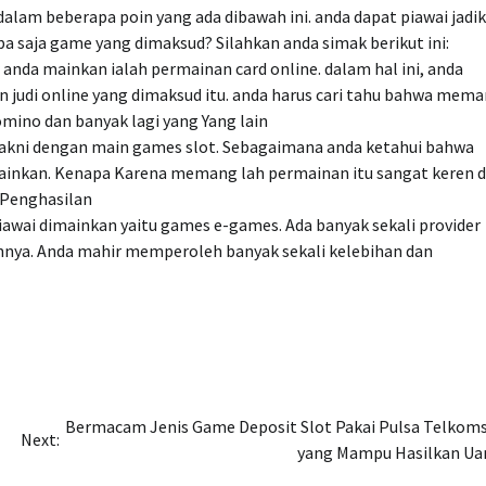
lam beberapa poin yang ada dibawah ini. anda dapat piawai jadi
pa saja game yang dimaksud? Silahkan anda simak berikut ini:
nda mainkan ialah permainan card online. dalam hal ini, anda
judi online yang dimaksud itu. anda harus cari tahu bahwa mem
omino dan banyak lagi yang Yang lain
 yakni dengan main games slot. Sebagaimana anda ketahui bahwa
 mainkan. Kenapa Karena memang lah permainan itu sangat keren 
 Penghasilan
piawai dimainkan yaitu games e-games. Ada banyak sekali provider
nya. Anda mahir memperoleh banyak sekali kelebihan dan
Bermacam Jenis Game Deposit Slot Pakai Pulsa Telkom
Next:
yang Mampu Hasilkan Ua