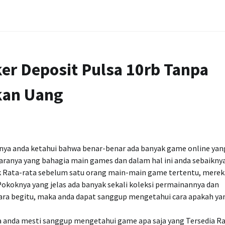
er Deposit Pulsa 10rb Tanpa
kan Uang
nya anda ketahui bahwa benar-benar ada banyak game online yan
aranya yang bahagia main games dan dalam hal ini anda sebaikny
k Rata-rata sebelum satu orang main-main game tertentu, merek
okoknya yang jelas ada banyak sekali koleksi permainannya dan
cara begitu, maka anda dapat sanggup mengetahui cara apakah ya
anda mesti sanggup mengetahui game apa saja yang Tersedia Ra