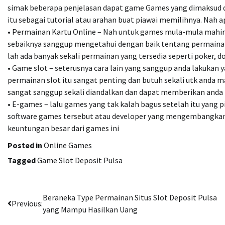
simak beberapa penjelasan dapat game Games yang dimaksud da
itu sebagai tutorial atau arahan buat piawai memilihnya. Nah a
• Permainan Kartu Online – Nah untuk games mula-mula mahir a
sebaiknya sanggup mengetahui dengan baik tentang permainan 
lah ada banyak sekali permainan yang tersedia seperti poker, d
• Game slot – seterusnya cara lain yang sanggup anda lakukan
permainan slot itu sangat penting dan butuh sekali utk anda
sangat sanggup sekali diandalkan dan dapat memberikan anda
• E-games – lalu games yang tak kalah bagus setelah itu yang 
software games tersebut atau developer yang mengembangkan
keuntungan besar dari games ini
Posted in
Online Games
Tagged
Game Slot Deposit Pulsa
Post
Beraneka Type Permainan Situs Slot Deposit Pulsa
Previous:
yang Mampu Hasilkan Uang
navigation