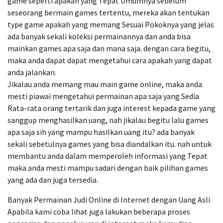
game seperti apakah yang Tepat Umumnya sebelum
seseorang bermain games tertentu, mereka akan tentukan
type game apakah yang memang Sesuai Pokoknya yang jelas
ada banyak sekali koleksi permainannya dan anda bisa
mainkan games apa saja dan mana saja. dengan cara begitu,
maka anda dapat dapat mengetahui cara apakah yang dapat
anda jalankan.
Jikalau anda memang mau main game online, maka anda
mesti piawai mengetahui permainan apa saja yang Sedia
Rata-rata orang tertarik dan juga interest kepada game yang
sanggup menghasilkan uang, nah jikalau begitu lalu games
apa saja sih yang mampu hasilkan uang itu? ada banyak
sekali sebetulnya games yang bisa diandalkan itu. nah untuk
membantu anda dalam memperoleh informasi yang Tepat
maka anda mesti mampu sadari dengan baik pilihan games
yang ada dan juga tersedia.
Banyak Permainan Judi Online di Internet dengan Uang Asli
Apabila kami coba lihat juga lakukan beberapa proses