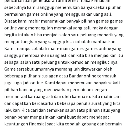
pencarian dan penelusuran di internet maka kemudian
sebetulnya kami sanggup menemukan banyak sekali pilihan
permainan games online yang menggunakan uang asli.
Disaat kami mahir menemukan banyak pilihan games games
online yang memang lah memakai uang asli, maka dengan
begitu ini akan bisa menjadi salah satu peluang menarik yang
menguntungkan yang sanggup kita cobalah manfaatkan.
Kami mampu cobalah main-main games games online yang
sanggup membuahkan uang asli dan kita bisa menjadikan itu
sebagai salah satu peluang untuk kemudian mengikutinya.
Game tersebut umumnya memang lah ditawarkan oleh
beberapa pilihan situs agen atau Bandar online termasuk
juga juga judi online. Kami dapat menemukan banyak sekali
pilihan bandar yang menawarkan permainan dengan
memanfaatkan uang asli dan oleh karena itu kita mahir cari
dan dapatkan berdasarkan beberapa penulis surat yang kita
lakukan. Kita cari dan temukan salah satu pilihan situs yang
benar-benar mengizinkan kami buat dapat mendapati
keuntungan finansial saat kita cobalah gabung dan bermain