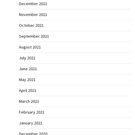
December 2021
November 2021
October 2021
September 2021
August 2021
July 2021
June 2021
May 2021
April 2021
March 2021
February 2021
January 2021
December 2020