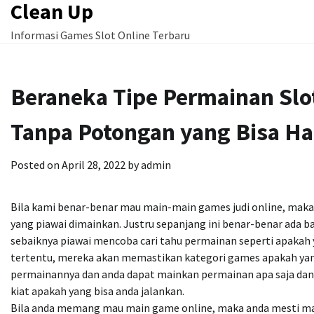
Clean Up
Skip
to
Informasi Games Slot Online Terbaru
content
Beraneka Tipe Permainan Slot
Tanpa Potongan yang Bisa Ha
Posted on
April 28, 2022
by
admin
Bila kami benar-benar mau main-main games judi online, maka
yang piawai dimainkan. Justru sepanjang ini benar-benar ada b
sebaiknya piawai mencoba cari tahu permainan seperti apakah
tertentu, mereka akan memastikan kategori games apakah yang 
permainannya dan anda dapat mainkan permainan apa saja dan 
kiat apakah yang bisa anda jalankan.
Bila anda memang mau main game online, maka anda mesti m