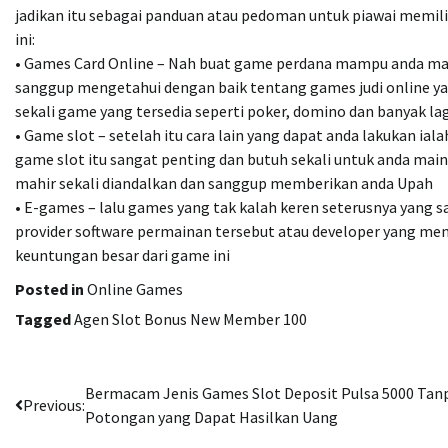
jadikan itu sebagai panduan atau pedoman untuk piawai memili
ini:
• Games Card Online – Nah buat game perdana mampu anda maink
sanggup mengetahui dengan baik tentang games judi online ya
sekali game yang tersedia seperti poker, domino dan banyak lag
• Game slot – setelah itu cara lain yang dapat anda lakukan 
game slot itu sangat penting dan butuh sekali untuk anda ma
mahir sekali diandalkan dan sanggup memberikan anda Upah
• E-games – lalu games yang tak kalah keren seterusnya yang 
provider software permainan tersebut atau developer yang me
keuntungan besar dari game ini
Posted in
Online Games
Tagged
Agen Slot Bonus New Member 100
Post
Bermacam Jenis Games Slot Deposit Pulsa 5000 Tan
Previous:
Potongan yang Dapat Hasilkan Uang
navigation