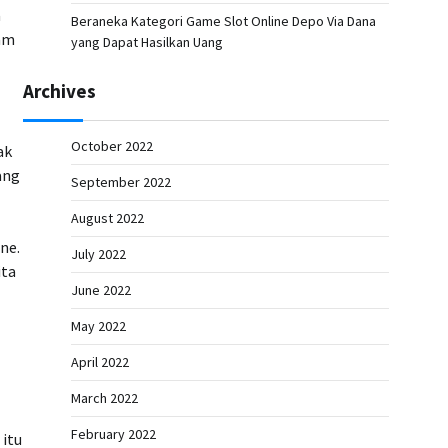
a
Beraneka Kategori Game Slot Online Depo Via Dana
lam
yang Dapat Hasilkan Uang
Archives
October 2022
ak
ang
September 2022
August 2022
ne.
July 2022
ita
June 2022
May 2022
April 2022
March 2022
February 2022
 itu