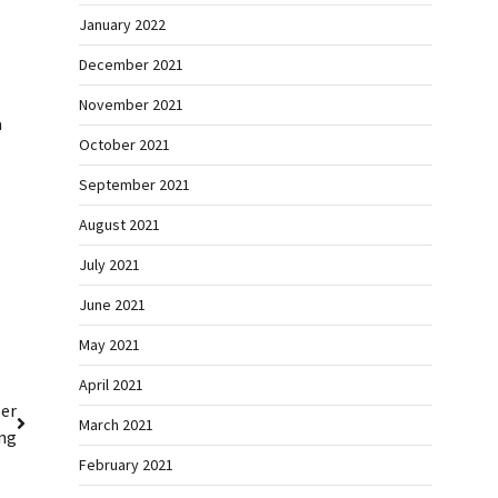
January 2022
December 2021
November 2021
a
October 2021
September 2021
August 2021
July 2021
June 2021
May 2021
April 2021
er
March 2021
ang
February 2021