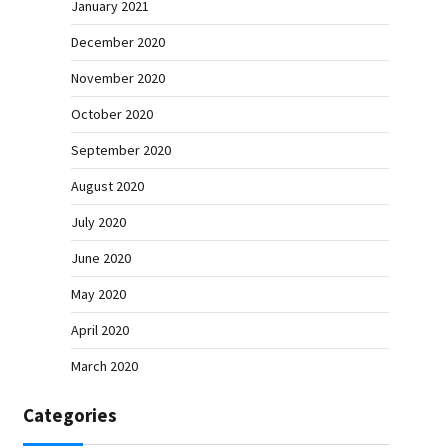
January 2021
December 2020
November 2020
October 2020
September 2020
August 2020
July 2020
June 2020
May 2020
April 2020
March 2020
Categories