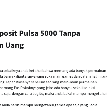
posit Pulsa 5000 Tanpa
an Uang
ka sebaiknya anda ketahui bahwa memang ada banyak permainan
da banyak diantaranya yang suka main games dan dalam hal ini an
 yang Tepat Biasanya sebelum seorang main-main permainan
emang Pas Pokoknya yang jelas ada banyak sekali koleksi
a saja. dengan cara begitu, maka anda bakal mampu mengetahui
a anda harus mampu mengetahui games apa saja yang Sedia