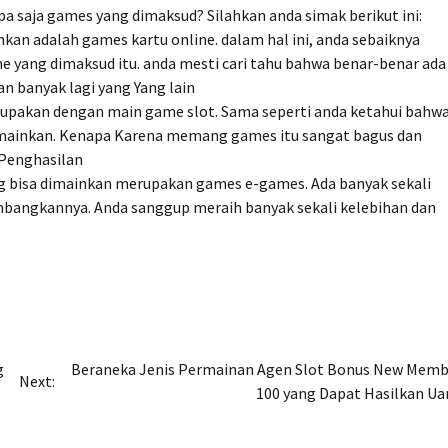
a saja games yang dimaksud? Silahkan anda simak berikut ini:
kan adalah games kartu online. dalam hal ini, anda sebaiknya
 yang dimaksud itu. anda mesti cari tahu bahwa benar-benar ada
n banyak lagi yang Yang lain
erupakan dengan main game slot. Sama seperti anda ketahui bahw
a mainkan. Kenapa Karena memang games itu sangat bagus dan
 Penghasilan
ng bisa dimainkan merupakan games e-games. Ada banyak sekali
mbangkannya. Anda sanggup meraih banyak sekali kelebihan dan
g
Beraneka Jenis Permainan Agen Slot Bonus New Memb
Next:
100 yang Dapat Hasilkan U