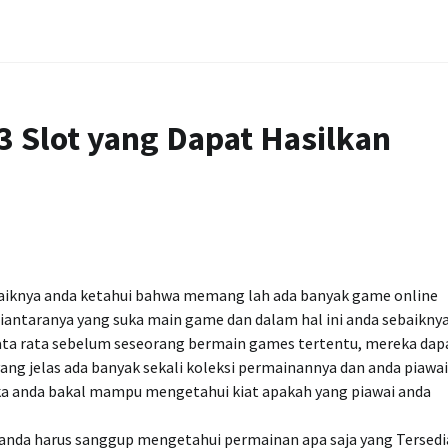
 Slot yang Dapat Hasilkan
aiknya anda ketahui bahwa memang lah ada banyak game online
iantaranya yang suka main game dan dalam hal ini anda sebaikny
Rata rata sebelum seseorang bermain games tertentu, mereka dap
ng jelas ada banyak sekali koleksi permainannya dan anda piawai
ka anda bakal mampu mengetahui kiat apakah yang piawai anda
anda harus sanggup mengetahui permainan apa saja yang Tersedi