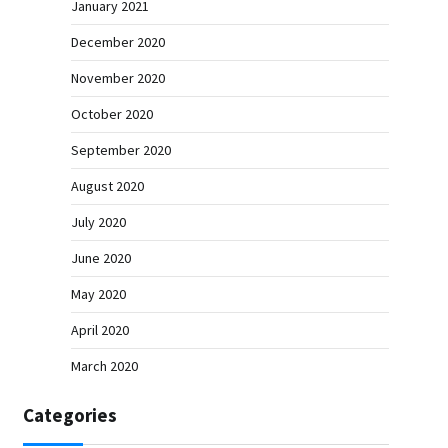
January 2021
December 2020
November 2020
October 2020
September 2020
August 2020
July 2020
June 2020
May 2020
April 2020
March 2020
Categories