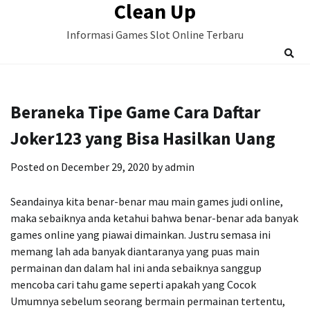
Clean Up
Skip
to
Informasi Games Slot Online Terbaru
content
Beraneka Tipe Game Cara Daftar
Joker123 yang Bisa Hasilkan Uang
Posted on
December 29, 2020
by
admin
Seandainya kita benar-benar mau main games judi online,
maka sebaiknya anda ketahui bahwa benar-benar ada banyak
games online yang piawai dimainkan. Justru semasa ini
memang lah ada banyak diantaranya yang puas main
permainan dan dalam hal ini anda sebaiknya sanggup
mencoba cari tahu game seperti apakah yang Cocok
Umumnya sebelum seorang bermain permainan tertentu,