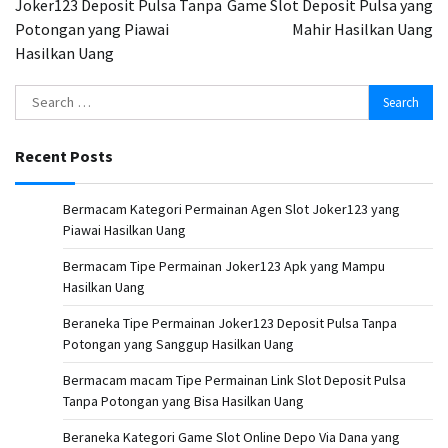
Joker123 Deposit Pulsa Tanpa
Game Slot Deposit Pulsa yang
Potongan yang Piawai
Mahir Hasilkan Uang
Hasilkan Uang
Search
for:
Recent Posts
Bermacam Kategori Permainan Agen Slot Joker123 yang
Piawai Hasilkan Uang
Bermacam Tipe Permainan Joker123 Apk yang Mampu
Hasilkan Uang
Beraneka Tipe Permainan Joker123 Deposit Pulsa Tanpa
Potongan yang Sanggup Hasilkan Uang
Bermacam macam Tipe Permainan Link Slot Deposit Pulsa
Tanpa Potongan yang Bisa Hasilkan Uang
Beraneka Kategori Game Slot Online Depo Via Dana yang