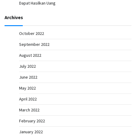
Dapat Hasilkan Uang
Archives
October 2022
September 2022
August 2022
July 2022
June 2022
May 2022
April 2022
March 2022
February 2022
January 2022