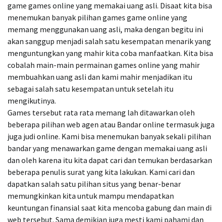
game games online yang memakai uang asli. Disaat kita bisa
menemukan banyak pilihan games game online yang
memang menggunakan uang asli, maka dengan begitu ini
akan sanggup menjadi salah satu kesempatan menarik yang
menguntungkan yang mahir kita coba manfaatkan. Kita bisa
cobalah main-main permainan games online yang mahir
membuahkan uang asli dan kami mahir menjadikan itu
sebagai salah satu kesempatan untuk setelah itu
mengikutinya.
Games tersebut rata rata memang lah ditawarkan oleh
beberapa pilihan web agen atau Bandar online termasuk juga
juga judi online. Kami bisa menemukan banyak sekali pilihan
bandar yang menawarkan game dengan memakai uang asli
dan oleh karena itu kita dapat cari dan temukan berdasarkan
beberapa penulis surat yang kita lakukan. Kami cari dan
dapatkan salah satu pilihan situs yang benar-benar
memungkinkan kita untuk mampu mendapatkan
keuntungan finansial saat kita mencoba gabung dan main di
web tersebut. Sama demikian juga mesti kami pahami dan