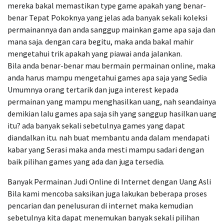
mereka bakal memastikan type game apakah yang benar-
benar Tepat Pokoknya yang jelas ada banyak sekali koleksi
permainannya dan anda sanggup mainkan game apa saja dan
mana saja. dengan cara begitu, maka anda bakal mahir
mengetahui trik apakah yang piawai anda jalankan.
Bila anda benar-benar mau bermain permainan online, maka
anda harus mampu mengetahui games apa saja yang Sedia
Umumnya orang tertarik dan juga interest kepada
permainan yang mampu menghasilkan uang, nah seandainya
demikian lalu games apa saja sih yang sanggup hasilkan uang
itu? ada banyak sekali sebetulnya games yang dapat
diandalkan itu. nah buat membantu anda dalam mendapati
kabar yang Serasi maka anda mesti mampu sadari dengan
baik pilihan games yang ada dan juga tersedia.
Banyak Permainan Judi Online di Internet dengan Uang Asli
Bila kami mencoba saksikan juga lakukan beberapa proses
pencarian dan penelusuran di internet maka kemudian
sebetulnya kita dapat menemukan banyak sekali pilihan