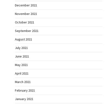
December 2021
November 2021
October 2021
September 2021
August 2021
July 2021
June 2021
May 2021
April 2021
March 2021
February 2021
January 2021