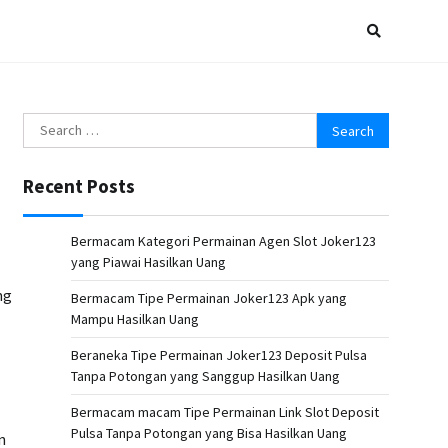
Search
for:
Recent Posts
Bermacam Kategori Permainan Agen Slot Joker123
yang Piawai Hasilkan Uang
ng
Bermacam Tipe Permainan Joker123 Apk yang
Mampu Hasilkan Uang
Beraneka Tipe Permainan Joker123 Deposit Pulsa
Tanpa Potongan yang Sanggup Hasilkan Uang
Bermacam macam Tipe Permainan Link Slot Deposit
Pulsa Tanpa Potongan yang Bisa Hasilkan Uang
n