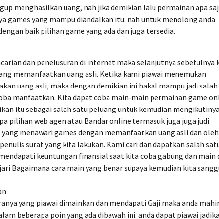
ggup menghasilkan uang, nah jika demikian lalu permainan apa saj
lnya games yang mampu diandalkan itu. nah untuk menolong anda
dengan baik pilihan game yang ada dan juga tersedia.
carian dan penelusuran di internet maka selanjutnya sebetulnya k
yang memanfaatkan uang asli. Ketika kami piawai menemukan
an uang asli, maka dengan demikian ini bakal mampu jadi salah
oba manfaatkan. Kita dapat coba main-main permainan game on
n itu sebagai salah satu peluang untuk kemudian mengikutinya
 pilihan web agen atau Bandar online termasuk juga juga judi
r yang menawari games dengan memanfaatkan uang asli dan oleh
enulis surat yang kita lakukan. Kami cari dan dapatkan salah sat
endapati keuntungan finansial saat kita coba gabung dan main 
ajari Bagaimana cara main yang benar supaya kemudian kita sang
an
iranya yang piawai dimainkan dan mendapati Gaji maka anda mahi
am beberapa poin yang ada dibawah ini. anda dapat piawai jadik