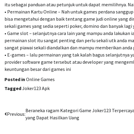
itu sebagai panduan atau petunjuk untuk dapat memilihnya. Nah
• Permainan Kartu Online – Nah untuk games perdana sanggup a
bisa mengetahui dengan baik tentang game judi online yang di
sekali games yang sedia seperti poker, domino dan banyak lagi 
• Game slot – selanjutnya cara lain yang mampu anda lakukan 
permainan slot itu sangat penting dan perlu sekali utk anda 
sangat piawai sekali diandalkan dan mampu memberikan anda
• E-games – lalu permainan yang tak kalah bagus selanjutnya 
provider software game tersebut atau developer yang mengemb
keuntungan besar dari games ini
Posted in
Online Games
Tagged
Joker123 Apk
Post
Beraneka ragam Kategori Game Joker123 Terpercay
Previous:
yang Dapat Hasilkan Uang
navigation