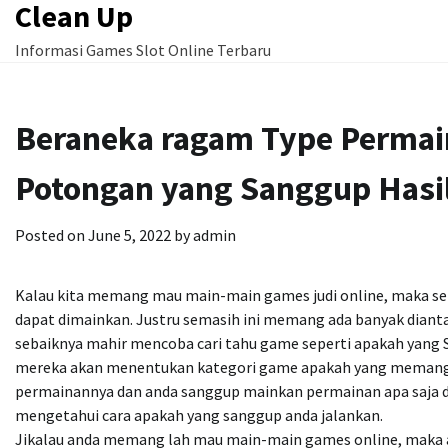
Clean Up
Skip
to
Informasi Games Slot Online Terbaru
content
Beraneka ragam Type Permain
Potongan yang Sanggup Hasi
Posted on
June 5, 2022
by
admin
Kalau kita memang mau main-main games judi online, maka s
dapat dimainkan. Justru semasih ini memang ada banyak diant
sebaiknya mahir mencoba cari tahu game seperti apakah yang
mereka akan menentukan kategori game apakah yang memang la
permainannya dan anda sanggup mainkan permainan apa saja da
mengetahui cara apakah yang sanggup anda jalankan.
Jikalau anda memang lah mau main-main games online, maka a