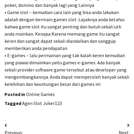
poker, domino dan banyak lagi yang Lainnya
• Game slot – kemudian cara lain yang bisa anda lakukan
adalah dengan bermain games slot. Layaknya anda ketahui
bahwa game slot itu sangat penting dan butuh sekali utk
anda mainkan. Kenapa Karena memang game itu sangat
keren dan sangat dapat sekali diandalkan dan sanggup
memberikan anda pendapatan
• E-games – lalu permainan yang tak kalah keren kemudian
yang piawai dimainkan yaitu games e-games. Ada banyak
sekali provider software game tersebut atau developer yang
mengembangkannya. Anda dapat memperoleh banyak sekali
kelebihan dan keuntungan besar dari games ini
Posted in
Online Games
Tagged
Agen Slot Joker123
Post
Previous:
Next: