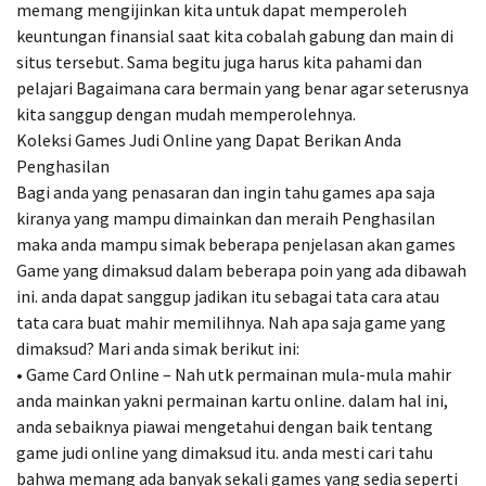
memang mengijinkan kita untuk dapat memperoleh
keuntungan finansial saat kita cobalah gabung dan main di
situs tersebut. Sama begitu juga harus kita pahami dan
pelajari Bagaimana cara bermain yang benar agar seterusnya
kita sanggup dengan mudah memperolehnya.
Koleksi Games Judi Online yang Dapat Berikan Anda
Penghasilan
Bagi anda yang penasaran dan ingin tahu games apa saja
kiranya yang mampu dimainkan dan meraih Penghasilan
maka anda mampu simak beberapa penjelasan akan games
Game yang dimaksud dalam beberapa poin yang ada dibawah
ini. anda dapat sanggup jadikan itu sebagai tata cara atau
tata cara buat mahir memilihnya. Nah apa saja game yang
dimaksud? Mari anda simak berikut ini:
• Game Card Online – Nah utk permainan mula-mula mahir
anda mainkan yakni permainan kartu online. dalam hal ini,
anda sebaiknya piawai mengetahui dengan baik tentang
game judi online yang dimaksud itu. anda mesti cari tahu
bahwa memang ada banyak sekali games yang sedia seperti