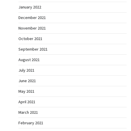
January 2022
December 2021
November 2021
October 2021
September 2021
August 2021
July 2021
June 2021
May 2021
April 2021
March 2021
February 2021