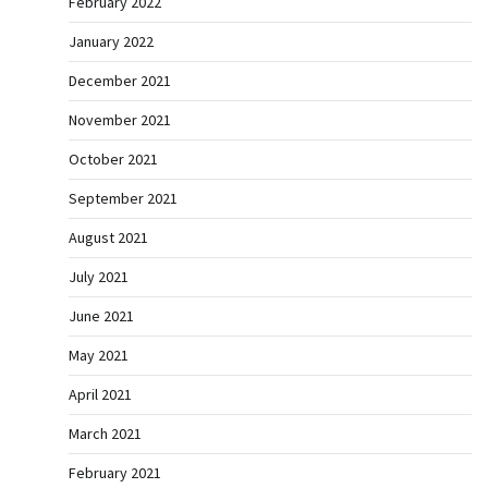
February 2022
January 2022
December 2021
November 2021
October 2021
September 2021
August 2021
July 2021
June 2021
May 2021
April 2021
March 2021
February 2021