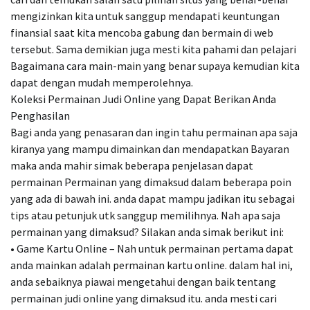
mengizinkan kita untuk sanggup mendapati keuntungan
finansial saat kita mencoba gabung dan bermain di web
tersebut. Sama demikian juga mesti kita pahami dan pelajari
Bagaimana cara main-main yang benar supaya kemudian kita
dapat dengan mudah memperolehnya.
Koleksi Permainan Judi Online yang Dapat Berikan Anda
Penghasilan
Bagi anda yang penasaran dan ingin tahu permainan apa saja
kiranya yang mampu dimainkan dan mendapatkan Bayaran
maka anda mahir simak beberapa penjelasan dapat
permainan Permainan yang dimaksud dalam beberapa poin
yang ada di bawah ini. anda dapat mampu jadikan itu sebagai
tips atau petunjuk utk sanggup memilihnya. Nah apa saja
permainan yang dimaksud? Silakan anda simak berikut ini:
• Game Kartu Online – Nah untuk permainan pertama dapat
anda mainkan adalah permainan kartu online. dalam hal ini,
anda sebaiknya piawai mengetahui dengan baik tentang
permainan judi online yang dimaksud itu. anda mesti cari