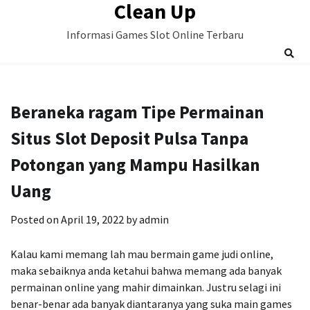
Clean Up
Skip
to
Informasi Games Slot Online Terbaru
content
Beraneka ragam Tipe Permainan
Situs Slot Deposit Pulsa Tanpa
Potongan yang Mampu Hasilkan
Uang
Posted on
April 19, 2022
by
admin
Kalau kami memang lah mau bermain game judi online,
maka sebaiknya anda ketahui bahwa memang ada banyak
permainan online yang mahir dimainkan. Justru selagi ini
benar-benar ada banyak diantaranya yang suka main games