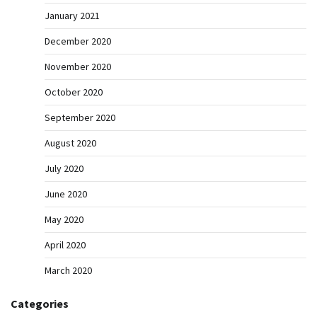
January 2021
December 2020
November 2020
October 2020
September 2020
August 2020
July 2020
June 2020
May 2020
April 2020
March 2020
Categories