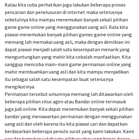
Kalau kita coba perhatikan juga lakukan beberapa proses
pencarian dan penelusuran di internet maka seterusnya
sebetulnya kita mampu menemukan banyak sekali pilihan
game game online yang menggunakan uang asli. Kala kita
piawai menemukan banyak pilihan games game online yang
memang lah memakai uang asli, maka dengan demikian ini
dapat piawai menjadi salah satu kesempatan menarik yang
menguntungkan yang mahir kita cobalah manfaatkan. Kita
sanggup mencoba main-main game permainan online yang
mahir membuahkan uang asli dan kita mampu menjadikan
itu sebagai salah satu kesempatan buat seterusnya
mengikutinya.
Permainan tersebut umumnya memang lah ditawarkan oleh
beberapa pilihan situs agen atau Bandar online termasuk
juga judi online. Kita dapat menemukan banyak sekali pilihan
bandar yang menawarkan permainan dengan menggunakan
uang asli dan oleh karena itu kita piawai cari dan dapatkan
berdasarkan beberapa penulis surat yang kami lakukan. Kami
cari dan temukan salah satu pilihan situs yang benar-benar