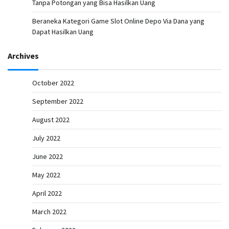
Tanpa Potongan yang Bisa Hasilkan Uang
Beraneka Kategori Game Slot Online Depo Via Dana yang
Dapat Hasilkan Uang
Archives
October 2022
September 2022
August 2022
July 2022
June 2022
May 2022
April 2022
March 2022