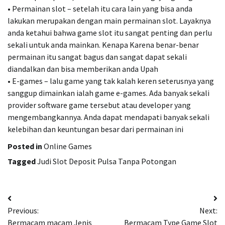
• Permainan slot – setelah itu cara lain yang bisa anda
lakukan merupakan dengan main permainan slot. Layaknya
anda ketahui bahwa game slot itu sangat penting dan perlu
sekali untuk anda mainkan. Kenapa Karena benar-benar
permainan itu sangat bagus dan sangat dapat sekali
diandalkan dan bisa memberikan anda Upah
• E-games – lalu game yang tak kalah keren seterusnya yang
sanggup dimainkan ialah game e-games. Ada banyak sekali
provider software game tersebut atau developer yang
mengembangkannya. Anda dapat mendapati banyak sekali
kelebihan dan keuntungan besar dari permainan ini
Posted in
Online Games
Tagged
Judi Slot Deposit Pulsa Tanpa Potongan
Post
Previous:
Next:
navigation
Bermacam macam Jenis
Bermacam Type Game Slot