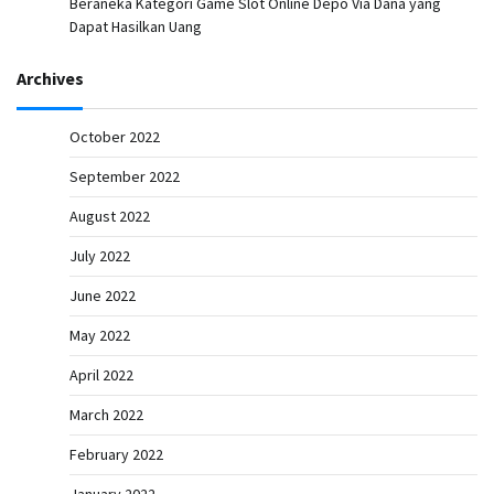
Beraneka Kategori Game Slot Online Depo Via Dana yang
Dapat Hasilkan Uang
Archives
October 2022
September 2022
August 2022
July 2022
June 2022
May 2022
April 2022
March 2022
February 2022