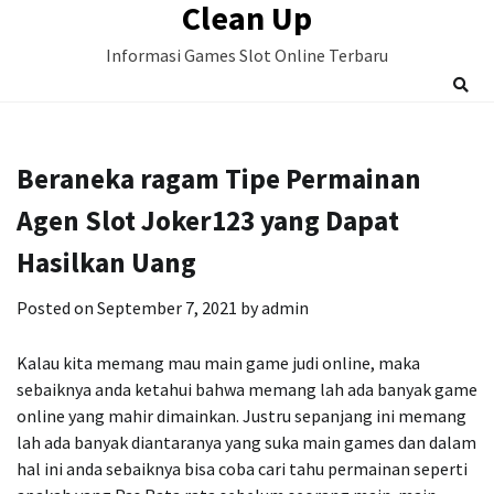
Clean Up
Skip
to
Informasi Games Slot Online Terbaru
content
Beraneka ragam Tipe Permainan
Agen Slot Joker123 yang Dapat
Hasilkan Uang
Posted on
September 7, 2021
by
admin
Kalau kita memang mau main game judi online, maka
sebaiknya anda ketahui bahwa memang lah ada banyak game
online yang mahir dimainkan. Justru sepanjang ini memang
lah ada banyak diantaranya yang suka main games dan dalam
hal ini anda sebaiknya bisa coba cari tahu permainan seperti