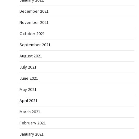
January 2022
December 2021
November 2021
October 2021
September 2021
August 2021
July 2021
June 2021
May 2021
April 2021
March 2021
February 2021
January 2021